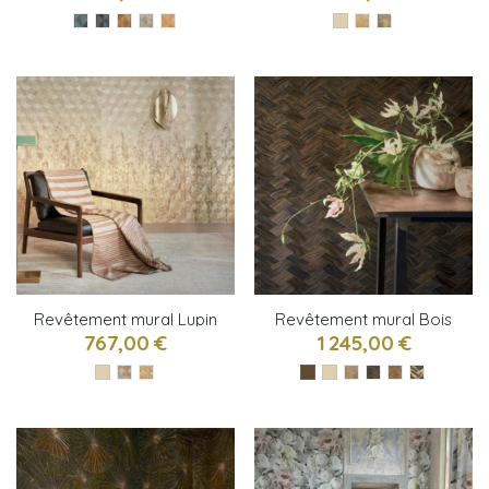
Revêtement mural Lupin
Revêtement mural Bois
Sauvage de CMO Paris
tressé de CMO PAris
767,00 €
1 245,00 €