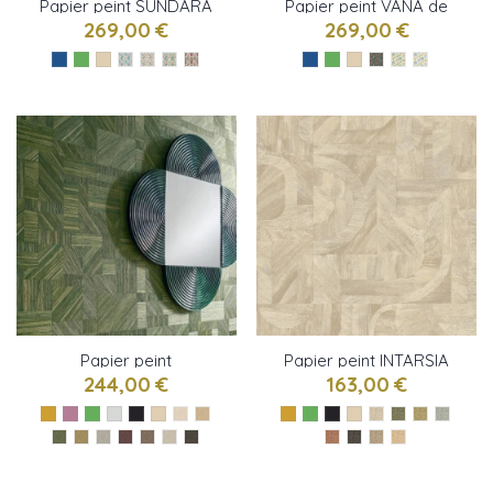
Papier peint SUNDARA
Papier peint VANA de
de Osborne & Little
Osborne & Little
269,00 €
269,00 €
Papier peint
Papier peint INTARSIA
IMBRICATION de
de Casamance
244,00 €
163,00 €
Casamance