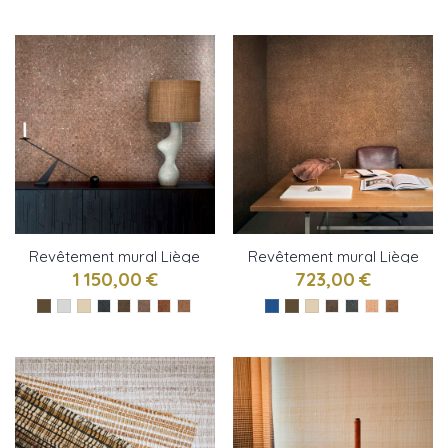
Revêtement mural Liège
Revêtement mural Liège
tressé de CMO Paris
pépite de CMO Paris
1 150,00 €
723,00 €