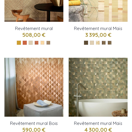
Revêtement mural
Revêtement mural Maïs
Bambou grand chevron
mélangé de CMO Paris
508,00 €
3 395,00 €
de CMO Paris
Revêtement mural Bois
Revêtement mural Maïs
dégradé de CMO Paris
de CMO Paris
590,00 €
4 300,00 €