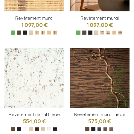
Revêtement mural
Revêtement mural
Raphia vertical de CMO
Raphia cadre de CMO
1 097,00 €
1 097,00 €
Paris
Paris
Revêtement mural Liège
Revêtement mural Liège
éclat de CMO Paris
strate de CMO Paris
554,00 €
575,00 €