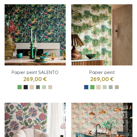
Papier peint SALENTO
Papier peint
de Osborne & Little
MONTEVERDE de
269,00 €
269,00 €
Osborne & Little