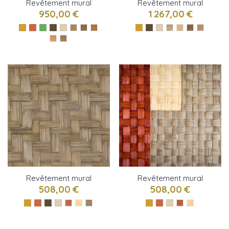
Revêtement mural
Revêtement mural
Abaca herbacé de CMO
Abaca tressé de CMO
950,00 €
1 267,00 €
Paris
Paris
Revêtement mural
Revêtement mural
Bambou twill de CMO
Bambou canvas de
508,00 €
508,00 €
Paris
CMO Paris