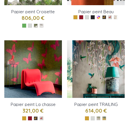
Papier peint Croisette
Papier peint Beau
de Christian Lacroix
monde de Pierre frey
806,00 €
Papier peint La chasse
Papier peint TRAILING
au paillon de Elitis
ORCHID de Osborne &
321,00 €
614,00 €
Little