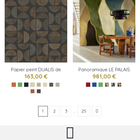
Papier peint DUALIS de
Panoramique LE PALAIS
Casamance
DES VENTS de Elitis
163,00 €
981,00 €
1
2
3
…
25