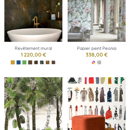
Revêtement mural
Papier peint Peonia
Nénuphar sauvage de
Grande de Designers
1 220,00 €
338,00 €
CMO PAris
Guild