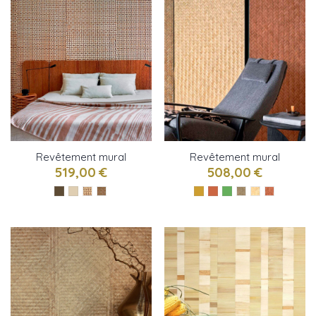
Revêtement mural
Revêtement mural
Bambou bi-couleur de
Bambou petit chevron
519,00 €
508,00 €
CMO Paris
de CMO Paris