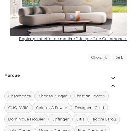
Papier peint effet de matière " Jasper " de Casamance.
Choisir
36
Marque


Casamance
Charles Burger
Christian Lacroix
CMO PARIS
Colefax & Fowler
Designers Guild
Dominique Picquier
Eijffinger
Elitis
Isidore Leroy
John Derian
Manuel Canovas
Nina Campbell