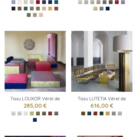
Tissu LOUXOR Vérel de
Tissu LUTETIA Vérel de
Belval
Belval
285,00 €
616,00 €