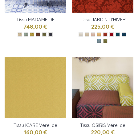
Tissu MADAME DE
Tissu JARDIN D'HIVER
POMPADOUR Vérel de
Vérel de Belval
748,00 €
225,00 €
Belval
Tissu ICARE Vérel de
Tissu OSIRIS Vérel de
Belval
Belval
160,00 €
220,00 €