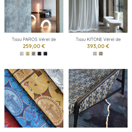
Tissu PAROS Vérel de
Tissu KITONE Vérel de
Belval
Belval
259,00 €
393,00 €