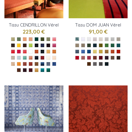
Tissu CENDRILLON Vérel
Tissu DOM JUAN Vérel
de Belval
de Belval
223,00 €
91,00 €