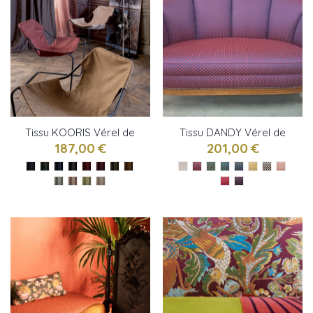
Tissu KOORIS Vérel de
Tissu DANDY Vérel de
Belval
Belval
187,00 €
201,00 €