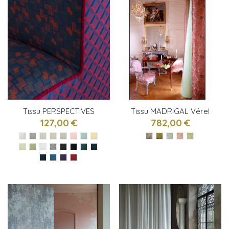
Tissu PERSPECTIVES
Tissu MADRIGAL Vérel
Vérel de Belval
de Belval
127,00 €
782,00 €