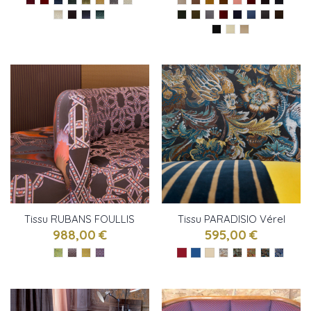
Tissu RUBANS FOULLIS
Tissu PARADISIO Vérel
Vérel de Belval
de Belval
988,00 €
595,00 €