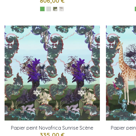
806,00 €
Papier peint Novafrica Sunrise Scène
Papier pein
2 de Christian Lacroix
de
335,00 €