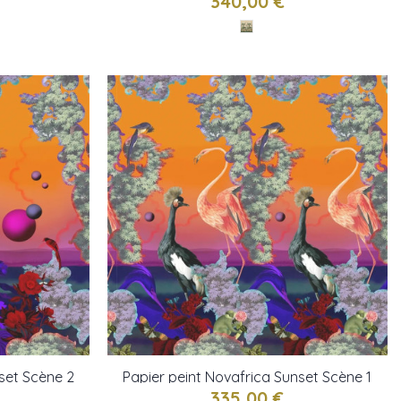
340,00 €
set Scène 2
Papier peint Novafrica Sunset Scène 1
oix
de Christian Lacroix
335,00 €