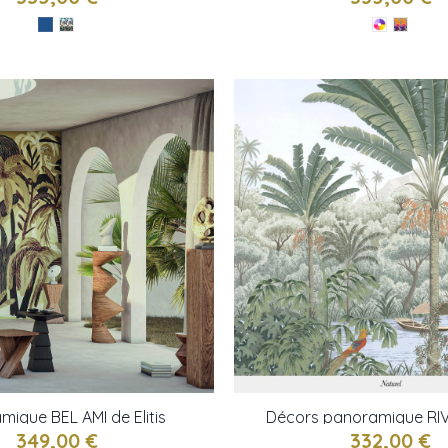
mique BEL AMI de Elitis
Décors panoramique RI
PARFUMS de Isidore 
349,00 €
332,00 €