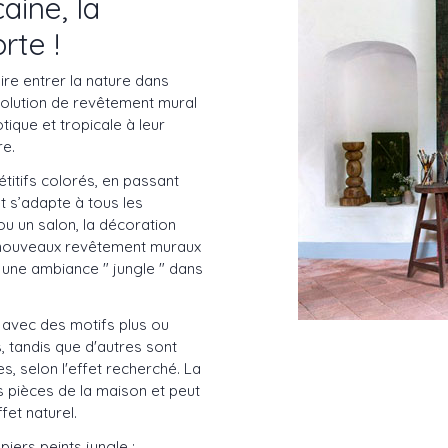
aine, la
rte !
ire entrer la nature dans
 solution de revêtement mural
ique et tropicale à leur
re.
titifs colorés, en passant
et s’adapte à tous les
u un salon, la décoration
 nouveaux revêtement muraux
r une ambiance " jungle " dans
, avec des motifs plus ou
, tandis que d'autres sont
s, selon l'effet recherché. La
es pièces de la maison et peut
fet naturel.
iers peints jungle :