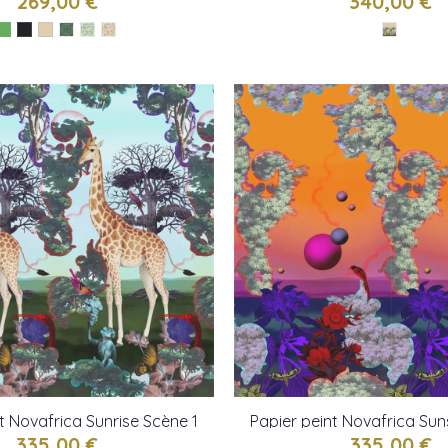
269,00 €
340,00 €
t Novafrica Sunrise Scène 1
Papier peint Novafrica Sun
 Christian Lacroix
de Christian Lacr
335,00 €
335,00 €