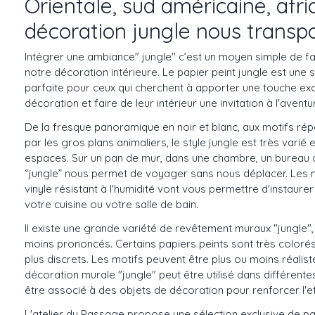
Orientale, sud américaine, afric
décoration jungle nous transpo
Intégrer une ambiance" jungle" c’est un moyen simple de fa
notre décoration intérieure. Le papier peint jungle est une
parfaite pour ceux qui cherchent à apporter une touche exot
décoration et faire de leur intérieur une invitation à l'aventu
De la fresque panoramique en noir et blanc, aux motifs répé
par les gros plans animaliers, le style jungle est très varié 
espaces. Sur un pan de mur, dans une chambre, un bureau o
“jungle” nous permet de voyager sans nous déplacer. Les
vinyle résistant à l'humidité vont vous permettre d'instaure
votre cuisine ou votre salle de bain.
Il existe une grande variété de revêtement muraux "jungle"
moins prononcés. Certains papiers peints sont très colorés
plus discrets. Les motifs peuvent être plus ou moins réaliste
décoration murale "jungle" peut être utilisé dans différent
être associé à des objets de décoration pour renforcer l'ef
L'atelier du Passage propose une sélection exclusive de pap