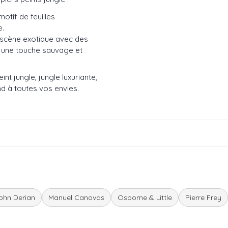
otif de feuilles
e.
e scène exotique avec des
t une touche sauvage et
nt jungle, jungle luxuriante,
d à toutes vos envies.
ohn Derian
Manuel Canovas
Osborne & Little
Pierre Frey