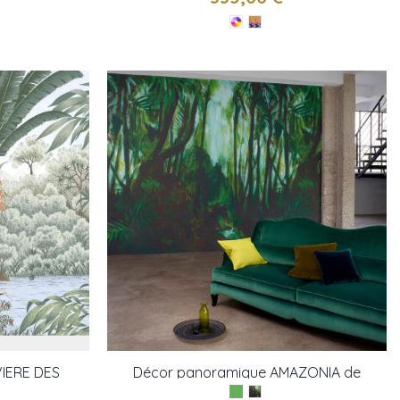
VIERE DES
Décor panoramique AMAZONIA de
Leroy
Pierre Frey