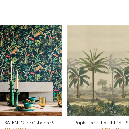
int SALENTO de Osborne &
Papier peint PALM TRAIL 
Little
John DERIAN