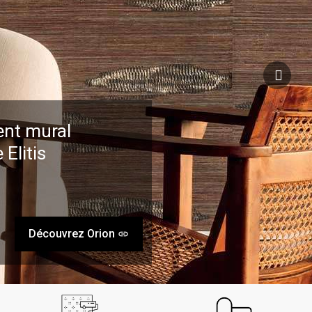
nt mural
Elitis
Découvrez Orion
insert_link