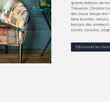
grands éditeurs de tis
Thévenon, Christian La
des tissus design aux mo
laine bouclée, velours,
besoins des amateurs d
stores, coussins, sièg
Découvrez les tissu