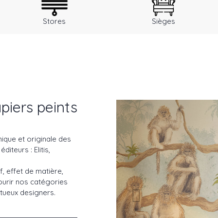
Stores
Sièges
piers peints
nique et originale des
iteurs : Elitis,
, effet de matière,
courir nos catégories
entueux designers.