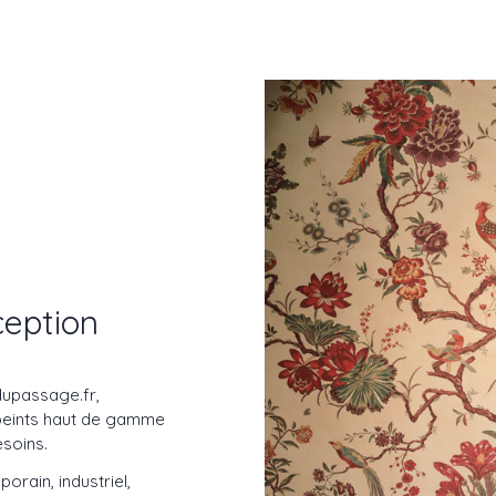
ception
dupassage.fr,
s peints haut de gamme
soins.
orain, industriel,