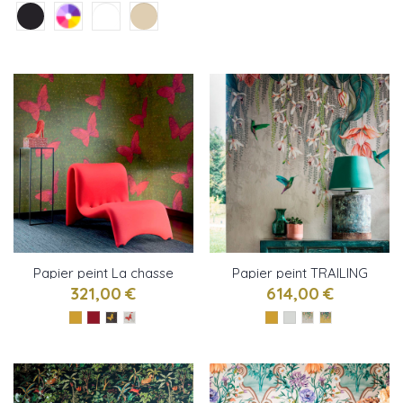
Papier peint La chasse
Papier peint TRAILING
au paillon de Elitis
ORCHID de Osborne &
321,00 €
614,00 €
Little