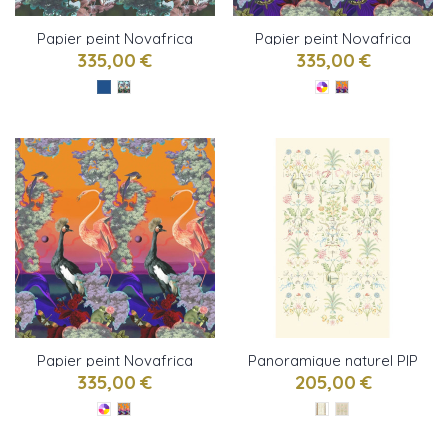
Papier peint Novafrica
Papier peint Novafrica
Sunrise Scène 1 de
Sunset Scène 2 de
335,00 €
335,00 €
Christian Lacroix
Christian Lacroix
Papier peint Novafrica
Panoramique naturel PIP
Sunset Scène 1 de
STUDIO 6 de Eijffinger
335,00 €
205,00 €
Christian Lacroix