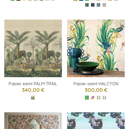
Papier peint PALM TRAIL
Papier peint HALCYON
SCENE 1 de John DERIAN
de Osborne & little
340,00 €
300,00 €