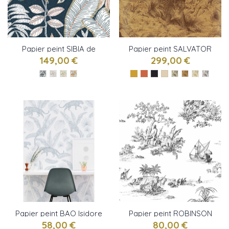
Papier peint SIBIA de
Papier peint SALVATOR
Casamance
de Manuel Canovas
149,00 €
299,00 €
Papier peint BAO Isidore
Papier peint ROBINSON
Leroy
CRUSOE DE CHARLES
58,00 €
80,00 €