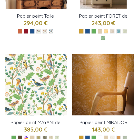
Papier peint Toile
Papier peint FORET de
Chinoise de Nina
Nina Campbell
294,00 €
243,00 €
Campbell
Papier peint MAYANI de
Papier peint MIRADOR
Osborne & little
de Casamance
385,00 €
143,00 €