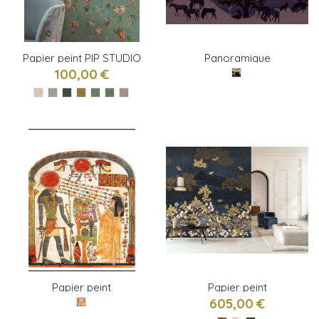
Papier peint PIP STUDIO
Panoramique
6 -2 de Eijffinger
SHELTERING SKY de
100,00 €
Pierre Frey
Papier peint
Papier peint
panoramique TAPERET
panoramique KANSAI de
605,00 €
de Pierre Frey
CASAMANCE