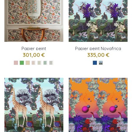
Papier peint
Papier peint Novafrica
PUZZLEWOOD de
Sunrise Scène 2 de
301,00 €
335,00 €
Osborne & little
Christian Lacroix