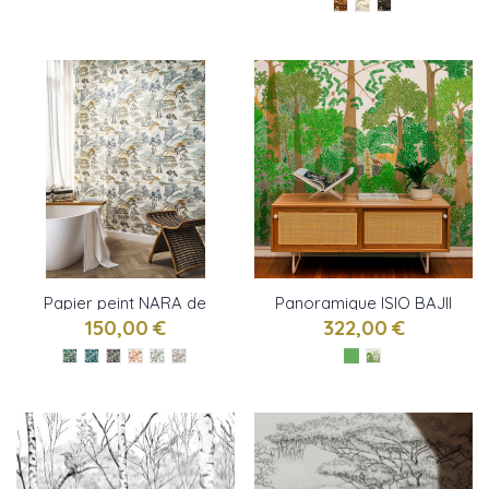
Papier peint NARA de
Panoramique ISIO BAJII
CASAMANCE
de Isidore LEROY
150,00 €
322,00 €