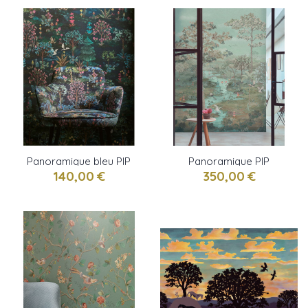
Panoramique bleu PIP
Panoramique PIP
STUDIO 6 de Eijffinger
STUDIO 6 de Eijffinger
140,00 €
350,00 €