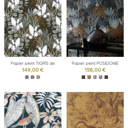
Papier peint TIGRIS de
Papier peint POSIDONIE
Casamance
de Casamance
149,00 €
158,00 €