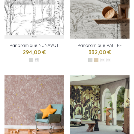
Panoramique NUNAVUT
Panoramique VALLEE
de Isidore LEROY
DU RIFT de Isidore
294,00 €
332,00 €
LEROY