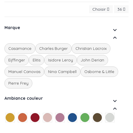
Choisir
36
Marque


Casamance
Charles Burger
Christian Lacroix
Eijffinger
Elitis
Isidore Leroy
John Derian
Manuel Canovas
Nina Campbell
Osborne & Little
Pierre Frey
Ambiance couleur

