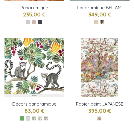
Panoramique
Panoramique BEL AMI
SERENGETI de Isidore
de Elitis
235,00 €
349,00 €
LEROY
Décors panoramique
Papier peint JAPANESE
LEMURIENS de Isidore
GARDEN de OSBORNE &
83,00 €
395,00 €
Leroy
LITTLE