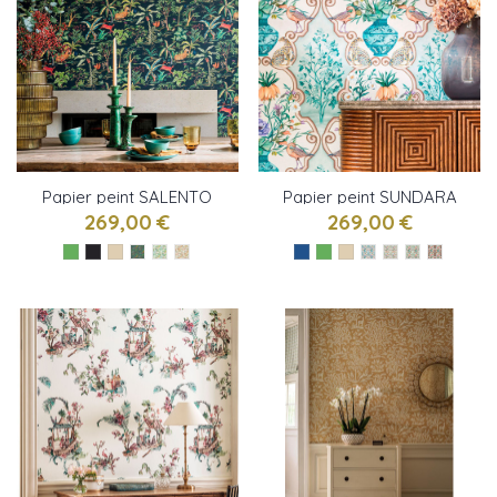
Papier peint SALENTO
Papier peint SUNDARA
de Osborne & Little
de Osborne & Little
269,00 €
269,00 €