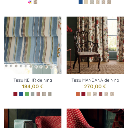
Tissu NEHIR de Nina
Tissu MANDANA de Nina
Campbell
Campbell
184,00 €
270,00 €