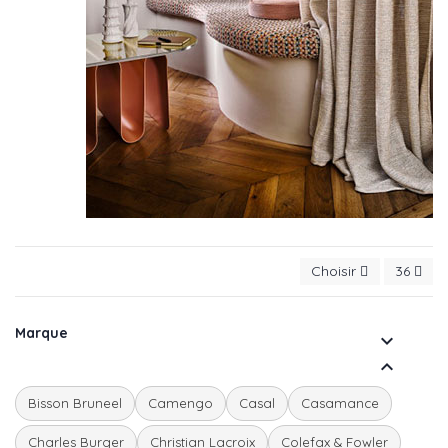
Choisir
36
Marque


Bisson Bruneel
Camengo
Casal
Casamance
Charles Burger
Christian Lacroix
Colefax & Fowler