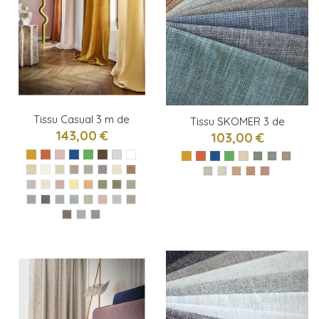
Tissu Casual 3 m de
Tissu SKOMER 3 de
Casamance
143,00 €
Osborne & little
103,00 €