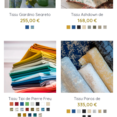
Tissu Giardino Segreto
Tissu Ashdown de
ALTA DELFT de
Colefax and Fowler
255,00 €
168,00 €
Designers Guild
Tissu Tipi de Pierre Frey
Tissu Paros de
Métaphores
335,00 €