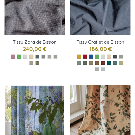
Tissu Zora de Bisson
Tissu Grafiet de Bisson
Bruneel
Bruneel
240,00 €
186,00 €