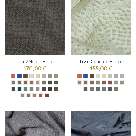
Tissu Véla de Bisson
Tissu Cena de Bisson
Bruneel
Bruneel
170,00 €
155,00 €