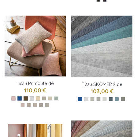
Tissu Primaute de
Tissu SKOMER 2 de
Casamace
110,00 €
Osborne & little
103,00 €