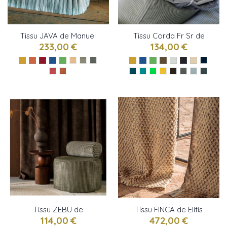
Tissu JAVA de Manuel
Tissu Corda Fr Sr de
Canovas
Designers Guild
233,00 €
134,00 €
Tissu ZEBU de
Tissu FINCA de Elitis
Casamance
114,00 €
472,00 €