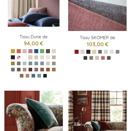
Tissu Dune de
Tissu SKOMER de
Casamance
94,00 €
Osborne & little
103,00 €