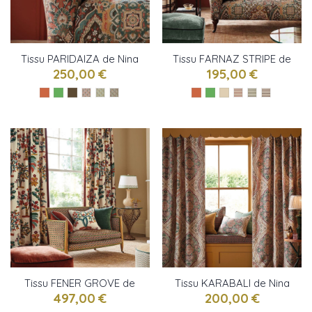
Tissu PARIDAIZA de Nina
Tissu FARNAZ STRIPE de
Campbell
Nina Campbell
250,00 €
195,00 €
Tissu FENER GROVE de
Tissu KARABALI de Nina
Nina Campbell
Campbell
497,00 €
200,00 €