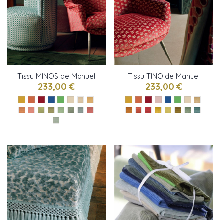
Tissu MINOS de Manuel
Tissu TINO de Manuel
Canovas
Canovas
233,00 €
233,00 €