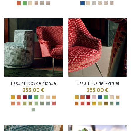
Tissu MINOS de Manuel
Tissu TINO de Manuel
Canovas
Canovas
233,00 €
233,00 €