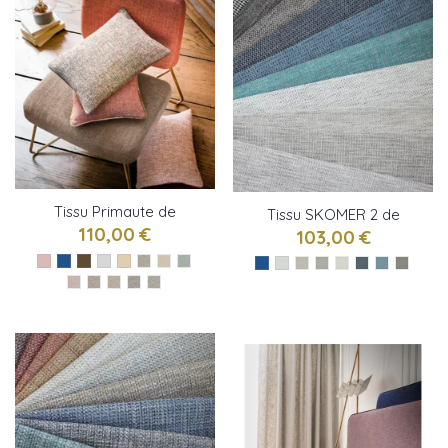
Tissu Primaute de
Tissu SKOMER 2 de
Casamace
110,00 €
Osborne & little
103,00 €