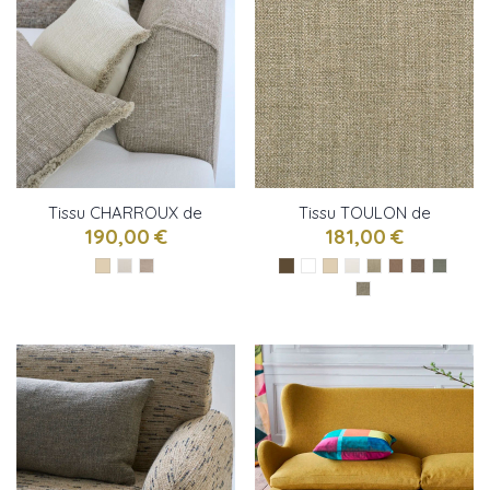
Tissu CHARROUX de
Tissu TOULON de
Designers Guild
Designers Guild
190,00 €
181,00 €