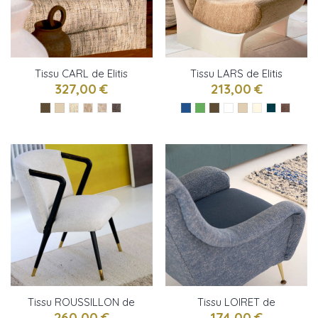
Tissu CARL de Elitis
Tissu LARS de Elitis
327,00 €
213,00 €
Tissu ROUSSILLON de
Tissu LOIRET de
Designers Guild
Designers Guild
260,00 €
174,00 €