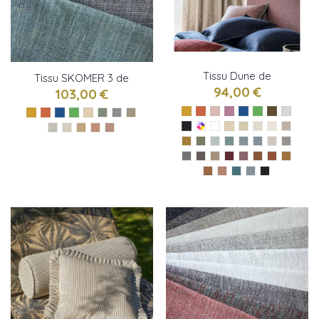
Tissu Dune de
Tissu SKOMER 3 de
Casamance
94,00 €
Osborne & little
103,00 €