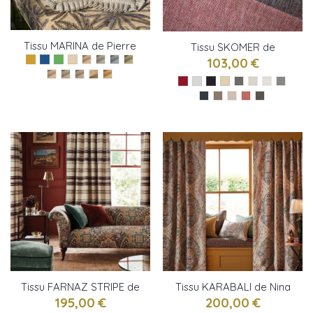
Tissu MARINA de Pierre
Tissu SKOMER de
Frey
Osborne & little
103,00 €
Tissu FARNAZ STRIPE de
Tissu KARABALI de Nina
Nina Campbell
Campbell
195,00 €
200,00 €