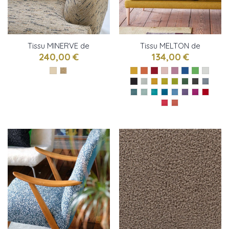
Tissu MINERVE de
Tissu MELTON de
Designers Guild
Designers Guild
240,00 €
134,00 €