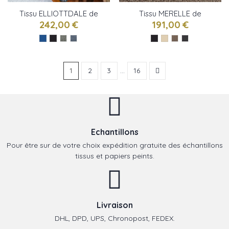
Tissu ELLIOTTDALE de
Tissu MERELLE de
Designers Guild
Designers Guild
242,00 €
191,00 €
1
2
3
…
16
Echantillons
Pour être sur de votre choix expédition gratuite des échantillons
tissus et papiers peints.
Livraison
DHL, DPD, UPS, Chronopost, FEDEX.