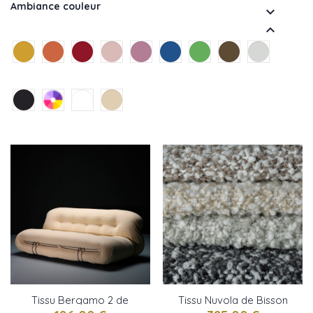
Ambiance couleur


Tissu Bergamo 2 de
Tissu Nuvola de Bisson
Bisson Bruneel
Bruneel