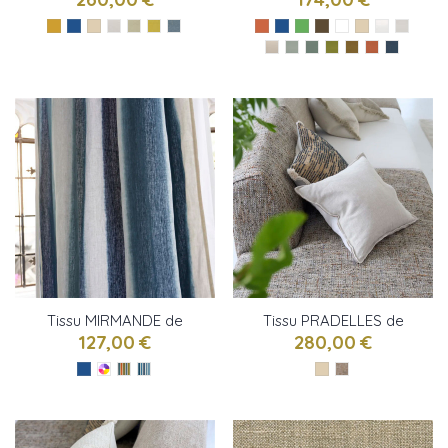
Tissu MIRMANDE de
Tissu PRADELLES de
Designers Guild
Designers Guild
127,00 €
280,00 €