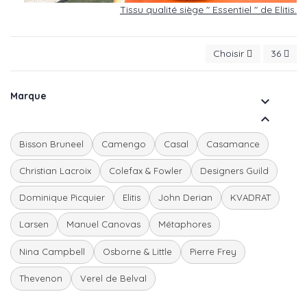
Tissu qualité siège " Essentiel " de Elitis.
Choisir
36
Marque


Bisson Bruneel
Camengo
Casal
Casamance
Christian Lacroix
Colefax & Fowler
Designers Guild
Dominique Picquier
Elitis
John Derian
KVADRAT
Larsen
Manuel Canovas
Métaphores
Nina Campbell
Osborne & Little
Pierre Frey
Thevenon
Verel de Belval