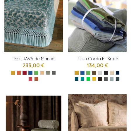
Tissu JAVA de Manuel
Tissu Corda Fr Sr de
Canovas
Designers Guild
233,00 €
134,00 €