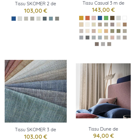
Tissu Casual 3 m de
Tissu SKOMER 2 de
Casamance
143,00 €
Osborne & little
103,00 €
Tissu Dune de
Tissu SKOMER 3 de
Casamance
94,00 €
Osborne & little
103,00 €