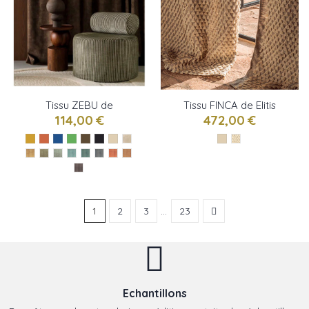
Tissu ZEBU de
Tissu FINCA de Elitis
Casamance
114,00 €
472,00 €
1
2
3
…
23
Echantillons