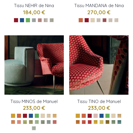
Tissu NEHIR de Nina
Tissu MANDANA de Nina
Campbell
Campbell
184,00 €
270,00 €
Tissu MINOS de Manuel
Tissu TINO de Manuel
Canovas
Canovas
233,00 €
233,00 €