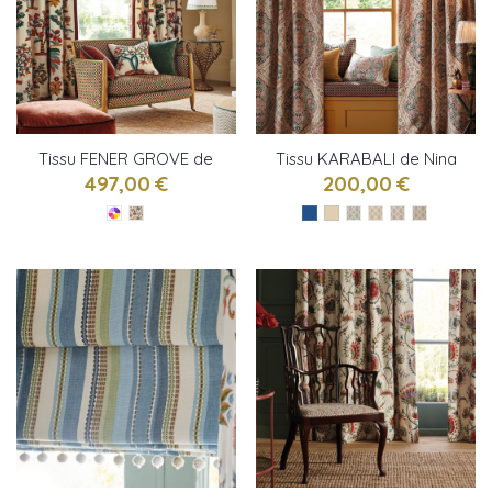
Tissu FENER GROVE de
Tissu KARABALI de Nina
Nina Campbell
Campbell
497,00 €
200,00 €