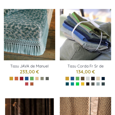
Tissu JAVA de Manuel
Tissu Corda Fr Sr de
Canovas
Designers Guild
233,00 €
134,00 €