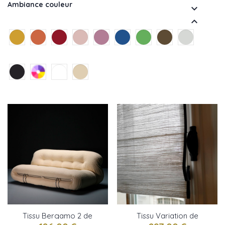
Ambiance couleur


Tissu Bergamo 2 de
Tissu Variation de
Bisson Bruneel
Bisson Bruneel