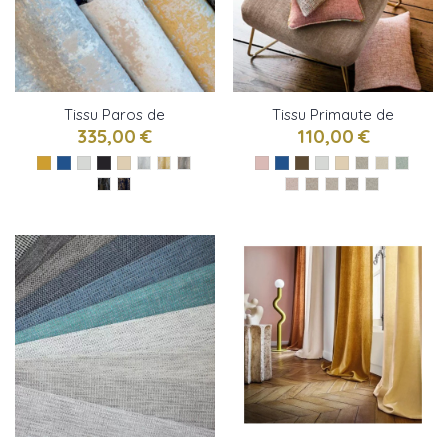
Tissu Paros de
Tissu Primaute de
Métaphores
Casamace
335,00 €
110,00 €