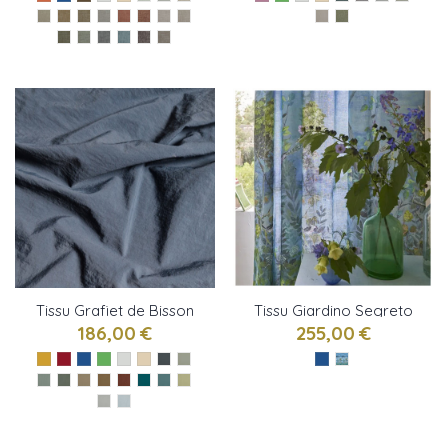
Tissu Grafiet de Bisson
Tissu Giardino Segreto
Bruneel
ALTA DELFT de
186,00 €
255,00 €
Designers Guild