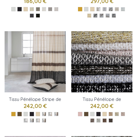
186,00 €
297,00 €
Tissu Pénélope Stripe de
Tissu Pénélope de
Bisson Bruneel
Bisson Bruneel
242,00 €
242,00 €