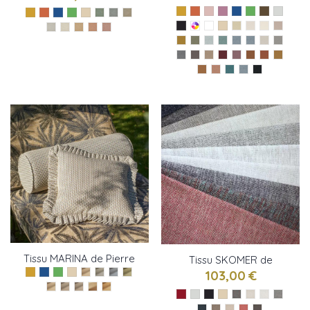
Tissu MARINA de Pierre
Tissu SKOMER de
Frey
Osborne & little
103,00 €