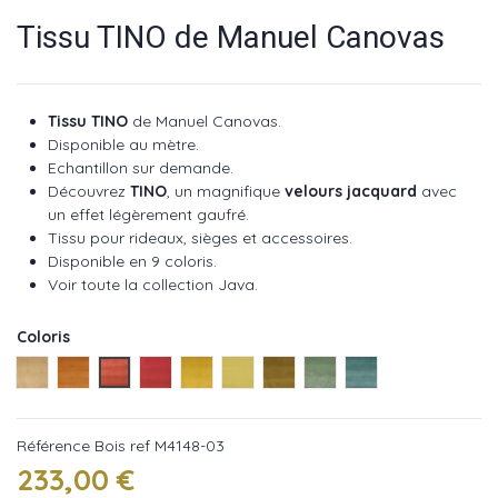
Tissu TINO de Manuel Canovas
Tissu TINO
de Manuel Canovas.
Disponible au mètre.
Echantillon sur demande.
Découvrez
TINO
, un magnifique
velours jacquard
avec
un effet légèrement gaufré.
Tissu pour rideaux, sièges et accessoires.
Disponible en 9 coloris.
Voir toute la collection Java
.
Coloris
Blond ref M4148-01
Terracotta ref M4148-02
Bois ref M4148-03
Rubis ref M4148-04
Anis ref M4148-05
Prairie ref M4148-06
Olive ref M4148-07
Paon ref M4148-08
Ciel ref M4148-09
Référence
Bois ref M4148-03
233,00 €