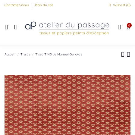
Contactez-nous
Plan du site
Wishlist (
0
)
0
Accueil
Tissus
Tissu TINO de Manuel Canovas