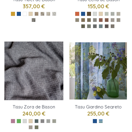
Bruneel
Bruneel
357,00 €
155,00 €
Tissu Zora de Bisson
Tissu Giardino Segreto
Bruneel
ALTA DELFT de
240,00 €
255,00 €
Designers Guild