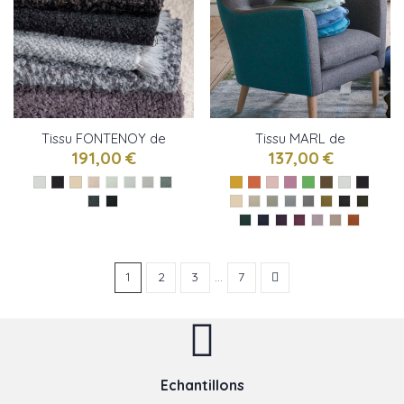
Tissu FONTENOY de
Tissu MARL de
Designers Guild
Designers Guild
191,00 €
137,00 €
1
2
3
…
7
Echantillons