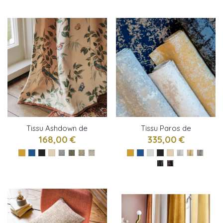
Tissu Ashdown de
Tissu Paros de
Colefax and Fowler
Métaphores
168,00 €
335,00 €