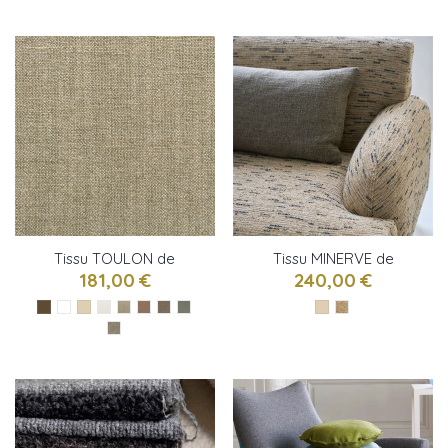
Tissu TOULON de
Tissu MINERVE de
Designers Guild
Designers Guild
181,00 €
240,00 €