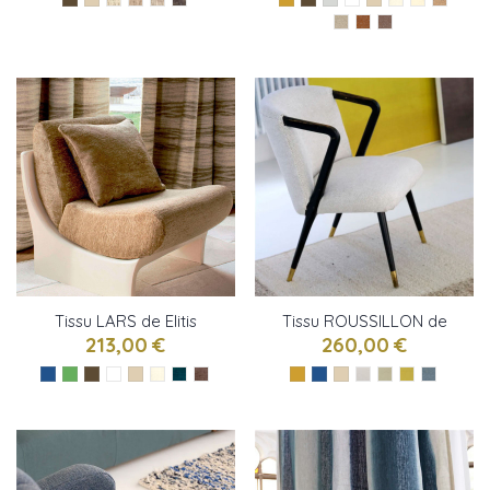
Tissu LARS de Elitis
Tissu ROUSSILLON de
Designers Guild
213,00 €
260,00 €