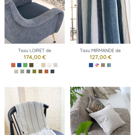
Tissu LOIRET de
Tissu MIRMANDE de
Designers Guild
Designers Guild
174,00 €
127,00 €