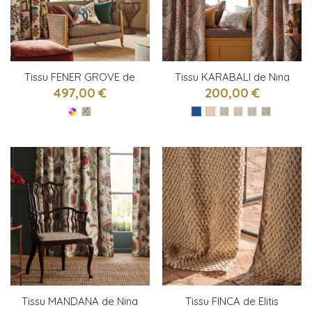
Tissu FENER GROVE de
Tissu KARABALI de Nina
Nina Campbell
Campbell
497,00 €
200,00 €
Tissu MANDANA de Nina
Tissu FINCA de Elitis