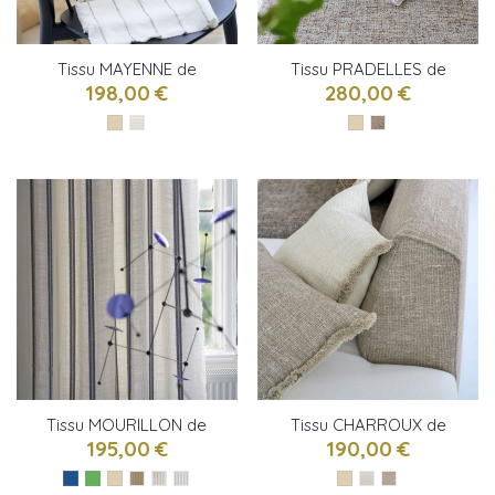
Tissu MAYENNE de
Tissu PRADELLES de
Designers Guild
Designers Guild
198,00 €
280,00 €
Tissu MOURILLON de
Tissu CHARROUX de
Designers Guild
Designers Guild
195,00 €
190,00 €