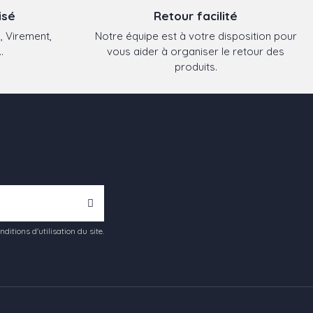
isé
Retour facilité
, Virement,
Notre équipe est à votre disposition pour
.
vous aider à organiser le retour des
produits.
tions d'utilisation du site.