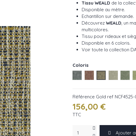
Tissu WEALD
de la colle
Disponible au mètre.
Echantillon sur demande.
Découvrez
WEALD
, un ma
multicolores.
Tissu pour rideaux et siè
Disponible en 6 coloris.
Voir toute la collection
DA
Coloris
Blue ref NCF4525-01
Red ref NCF4525-02
Gold ref NCF452
Beige ref 
Euca
Référence
Gold ref NCF4525-
156,00 €
TTC
Ajouter a