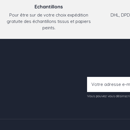
Echantillons
Pour être sur de votre choix expédition
DHL, DPD,
gratuite des échantillons tissus et papiers
peints.
Vous pouvez vous désinscrir