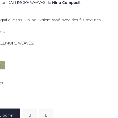
ction
DALLIMORE WEAVES
de
Nina Campbell
.
gnifique tissu uni polyvalent tissé avec des fils texturés
ges.
LLIMORE WEAVES
.
5-03
NCF4525-04
lyptus ref NCF4525-05
Green ref NCF4525-06
03
u panier