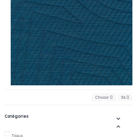
Choisir
36
Catégories


Tissus