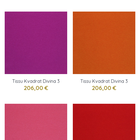
Tissu Kvadrat Divina 3
Tissu Kvadrat Divina 3
Byzantin
rouge vermillon
206,00 €
206,00 €