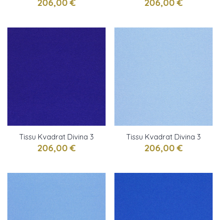
Céladon
violet bleu
206,00 €
206,00 €
Tissu Kvadrat Divina 3
Tissu Kvadrat Divina 3
Byzantium
azurin
206,00 €
206,00 €