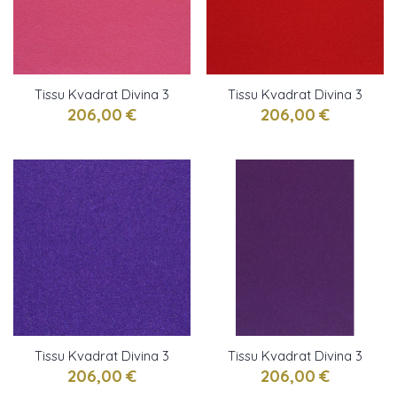
Tissu Kvadrat Divina 3
Tissu Kvadrat Divina 3
cerise
rouge
206,00 €
206,00 €
Tissu Kvadrat Divina 3
Tissu Kvadrat Divina 3
indigo
violet
206,00 €
206,00 €