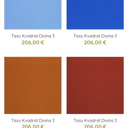
Tissu Kvadrat Divina 3
Tissu Kvadrat Divina 3
azur
bleu
206,00 €
206,00 €
Tissu Kvadrat Divina 3
Tissu Kvadrat Divina 3
cuivre
Orange brûlée
206,00 €
206,00 €