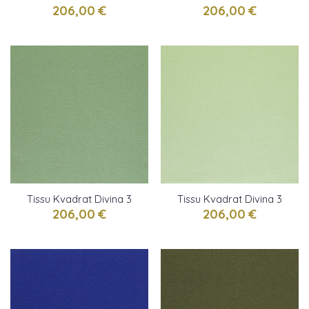
vert épinard
gris fer
206,00 €
206,00 €
Tissu Kvadrat Divina 3
Tissu Kvadrat Divina 3
anis
Vert d'eau
206,00 €
206,00 €