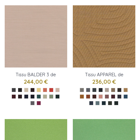
Tissu BALDER 3 de
Tissu APPAREL de
Kvadrat
Kvadrat
244,00 €
236,00 €