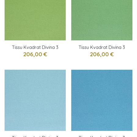
Tissu Kvadrat Divina 3
Tissu Kvadrat Divina 3
vert prairie
absinthe
206,00 €
206,00 €