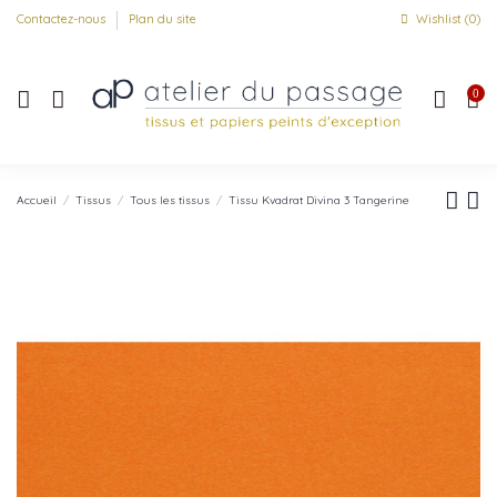
Contactez-nous
Plan du site
Wishlist (
0
)
0
Accueil
Tissus
Tous les tissus
Tissu Kvadrat Divina 3 Tangerine