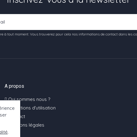
e à tout moment. Vous trouverez pour cela nos informations de contact dans les condi
A propos
Qui sommes nous ?
Conditions d'utilisation
érience
oser
Contact
Mentions légales
lité
.