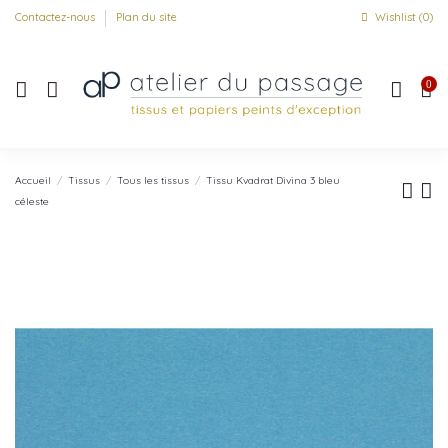
Contactez-nous
Plan du site
Wishlist (
0
)
0
Accueil
Tissus
Tous les tissus
Tissu Kvadrat Divina 3 bleu
céleste