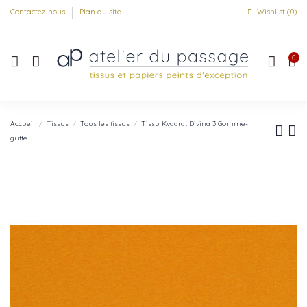
Contactez-nous
Plan du site
Wishlist (
0
)
0
Accueil
Tissus
Tous les tissus
Tissu Kvadrat Divina 3 Gomme-
gutte