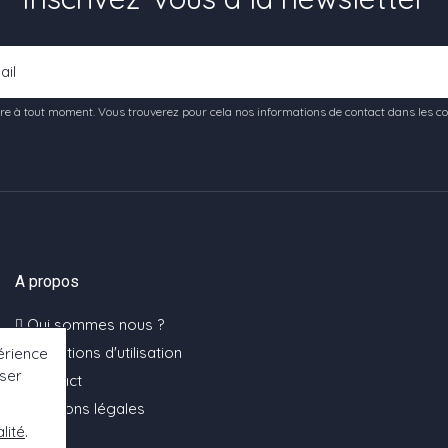
e à tout moment. Vous trouverez pour cela nos informations de contact dans les condi
A propos
Qui sommes nous ?
Conditions d'utilisation
érience
oser
Contact
Mentions légales
lité
.