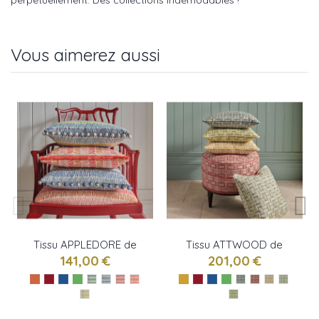
perpétuellement. Des collections indémodables !
Vous aimerez aussi
Tissu APPLEDORE de
Tissu ATTWOOD de
Nina Campbell
Nina Campbell
141,00 €
201,00 €