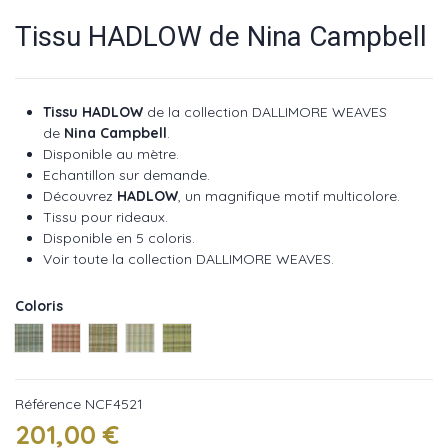
Tissu HADLOW de Nina Campbell
Tissu
HADLOW
de la collection
DALLIMORE WEAVES
de
Nina Campbell
.
Disponible au mètre.
Echantillon sur demande.
Découvrez
HADLOW
, un magnifique motif multicolore.
Tissu pour rideaux.
Disponible en 5 coloris.
Voir toute la collection
DALLIMORE WEAVES
.
Coloris
Blue ref NCF4521-01
Coral ref NCF4521-02
Turquoise ref NCF4521-03
Aqua ref NCF4521-04
Green ref NCF4521-05
Référence
NCF4521
201,00 €