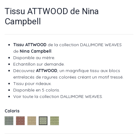
Tissu ATTWOOD de Nina
Campbell
Tissu ATTWOOD
de la collection
DALLIMORE WEAVES
de
Nina Campbell
.
Disponible au mètre.
Echantillon sur demande.
Découvrez
ATTWOOD
, un magnifique tissu aux blocs
entrelacés de rayures colorées créant un motif tressé.
Tissu pour rideaux.
Disponible en 5 coloris.
Voir toute la collection
DALLIMORE WEAVES
.
Coloris
Blue ref NCF4522-01
Red ref NCF4522-02
Ocre ref NCF4522-03
Aqua ref NCF4522-04
Green ref NCF4522-05