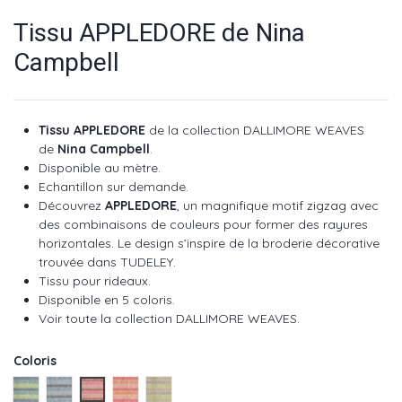
Tissu APPLEDORE de Nina
Campbell
Tissu APPLEDORE
de la collection
DALLIMORE WEAVES
de
Nina Campbell
.
Disponible au mètre.
Echantillon sur demande.
Découvrez
APPLEDORE
, un magnifique motif zigzag avec
des combinaisons de couleurs pour former des rayures
horizontales. Le design s’inspire de la broderie décorative
trouvée dans TUDELEY.
Tissu pour rideaux.
Disponible en 5 coloris.
Voir toute la collection
DALLIMORE WEAVES
.
Coloris
Turquoise ref NCF4520-01
Indigo ref NCF4520-02
Rouge ref NCF4520-03
Coral ref NCF4520-04
Green ref NCF4520-05