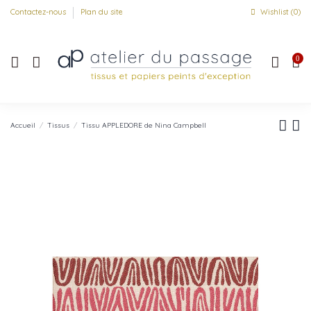
Contactez-nous
Plan du site
Wishlist (
0
)
0
Accueil
Tissus
Tissu APPLEDORE de Nina Campbell