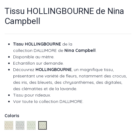
Tissu HOLLINGBOURNE de Nina
Campbell
Tissu HOLLINGBOURNE
de la
collection
DALLIMORE
de
Nina Campbell
.
Disponible au mètre.
Echantillon sur demande.
Découvrez
HOLLINGBOURNE
, un magnifique tissu,
présentant une variété de fleurs, notamment des crocus,
des iris, des bleuets, des chrysanthèmes, des digitales,
des clématites et de la lavande.
Tissu pour rideaux.
Voir toute la collection
DALLIMORE
.
Coloris
Coral ref NCF4535-01
Teal ref NCF4535-02
Green ref NCF4535-03
Pink ref NCF4535-04