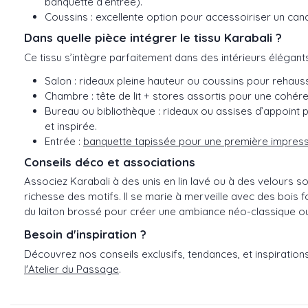
banquette d’entrée).
Coussins : excellente option pour accessoiriser un can
Dans quelle pièce intégrer le tissu Karabali ?
Ce tissu s’intègre parfaitement dans des intérieurs élégants
Salon : rideaux pleine hauteur ou coussins pour rehaus
Chambre : tête de lit + stores assortis pour une cohér
Bureau ou bibliothèque : rideaux ou assises d’appoint
et inspirée.
Entrée :
banquette tapissée pour une première impress
Conseils déco et associations
Associez Karabali à des unis en lin lavé ou à des velours s
richesse des motifs. Il se marie à merveille avec des bois fo
du laiton brossé pour créer une ambiance néo-classique o
Besoin d'inspiration ?
Découvrez nos conseils exclusifs, tendances, et inspiration
l'Atelier du Passage
.