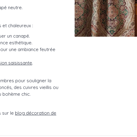
apé neutre.
 et chaleureux :
ser un canapé.
ence esthétique.
 pour une ambiance feutrée
ion saisissante
.
ombres pour souligner la
ncés, des cuivres vieillis ou
u bohème chic.
s sur le
blog décoration de