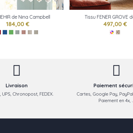
NEHIR de Nina Campbell
Tissu FENER GROVE d
Campbell
184,00 €
497,00 €
Livraison
Paiement sécur
 UPS, Chronopost, FEDEX.
Cartes, Google Pay, PayPal
Paiement en 4x, ..