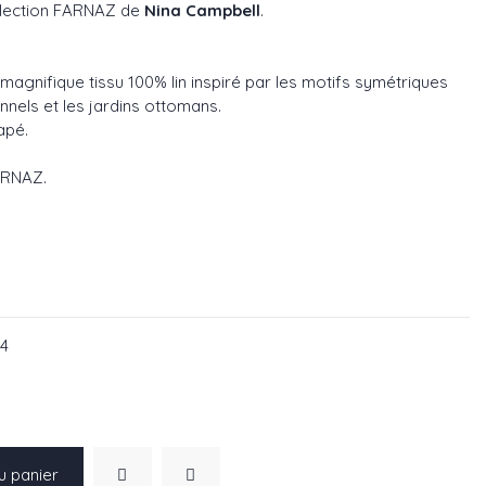
llection
FARNAZ
de
Nina Campbell
.
n magnifique tissu 100% lin inspiré par les motifs symétriques
nnels et les jardins ottomans.
apé.
ARNAZ
.
62-03
CF4562-04
04
u panier