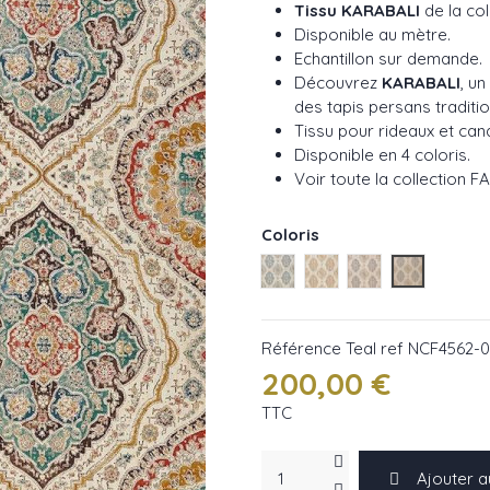
Tissu KARABALI
de la co
Disponible au mètre.
Echantillon sur demande.
Découvrez
KARABALI
, u
des tapis persans traditio
Tissu pour rideaux et can
Disponible en 4 coloris.
Voir toute la collection
F
Coloris
Blue ref NCF4562-01
Ocre ref NCF4562-02
Jade ref NCF45
Teal ref N
Référence
Teal ref NCF4562-
200,00 €
TTC
Ajouter a