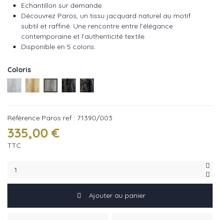
Echantillon sur demande.
Découvrez Paros, un tissu jacquard naturel au motif
subtil et raffiné. Une rencontre entre l’élégance
contemporaine et l’authenticité textile.
Disponible en 5 coloris.
Coloris
Paros ref : 71390/001
Paros ref : 71390/002
Paros ref : 71390/003
Paros ref : 71390/004
Paros ref : 71390/005
Référence
Paros ref : 71390/003
335,00 €
TTC
Ajouter au panier