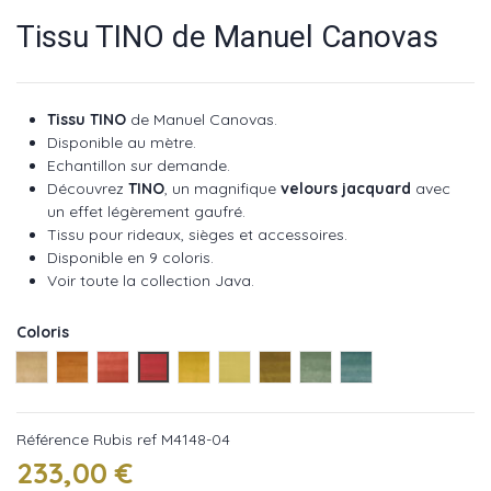
Tissu TINO de Manuel Canovas
Tissu TINO
de Manuel Canovas.
Disponible au mètre.
Echantillon sur demande.
Découvrez
TINO
, un magnifique
velours jacquard
avec
un effet légèrement gaufré.
Tissu pour rideaux, sièges et accessoires.
Disponible en 9 coloris.
Voir toute la collection Java
.
Coloris
Blond ref M4148-01
Terracotta ref M4148-02
Bois ref M4148-03
Rubis ref M4148-04
Anis ref M4148-05
Prairie ref M4148-06
Olive ref M4148-07
Paon ref M4148-08
Ciel ref M4148-09
Référence
Rubis ref M4148-04
233,00 €