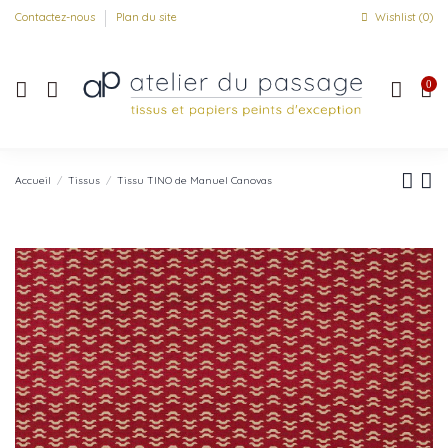
Contactez-nous
Plan du site
Wishlist (
0
)
0
Accueil
Tissus
Tissu TINO de Manuel Canovas