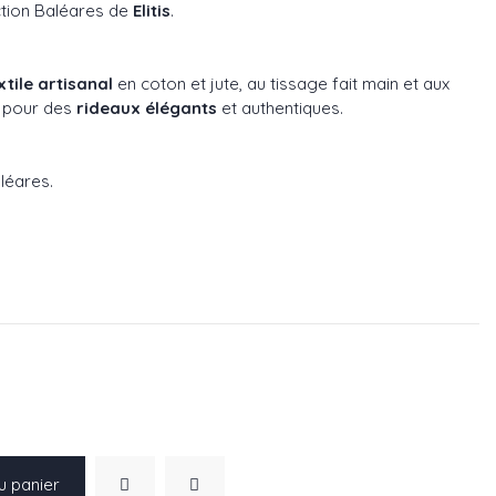
ction Baléares de
Elitis
.
xtile artisanal
en coton et jute, au tissage fait main et aux
al pour des
rideaux élégants
et authentiques.
aléares
.
u panier