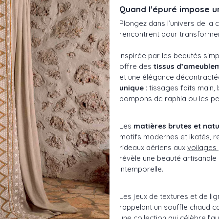
Quand l'épuré impose u
Plongez dans l’univers de la c
rencontrent pour transforme
Inspirée par les beautés simpl
offre des
tissus d’ameubl
et une élégance décontractée
unique
: tissages faits main,
pompons de raphia ou les pe
Les
matières brutes et natu
motifs modernes et ikatés, 
rideaux aériens aux
voilages
révèle une beauté artisanale
intemporelle.
Les jeux de textures et de lig
rappelant un souffle chaud ca
une collection qui célèbre l’