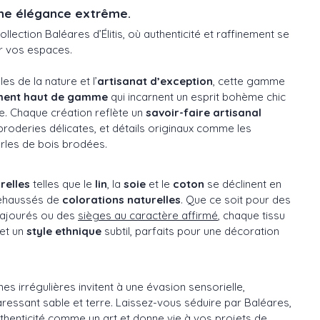
ne élégance extrême.
ollection Baléares d’Élitis, où authenticité et raffinement se
r vos espaces.
es de la nature et l’
artisanat d’exception
, cette gamme
ement haut de gamme
qui incarnent un esprit bohème chic
. Chaque création reflète un
savoir-faire artisanal
 broderies délicates, et détails originaux comme les
rles de bois brodées.
relles
telles que le
lin
, la
soie
et le
coton
se déclinent en
rehaussés de
colorations naturelles
. Que ce soit pour des
ajourés ou des
sièges au caractère affirmé
, chaque tissu
 et un
style ethnique
subtil, parfaits pour une décoration
nes irrégulières invitent à une évasion sensorielle,
ressant sable et terre. Laissez-vous séduire par Baléares,
authenticité comme un art et donne vie à vos projets de