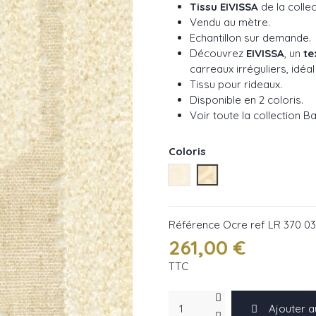
Tissu EIVISSA
de la colle
Vendu au mètre.
Echantillon sur demande.
Découvrez
EIVISSA
, un
te
carreaux irréguliers, idé
Tissu pour rideaux.
Disponible en 2 coloris.
Voir toute la collection B
Coloris
Blanc ref LR 370 01
Ocre ref LR 370 03
Référence
Ocre ref LR 370 03
261,00 €
TTC
Ajouter a