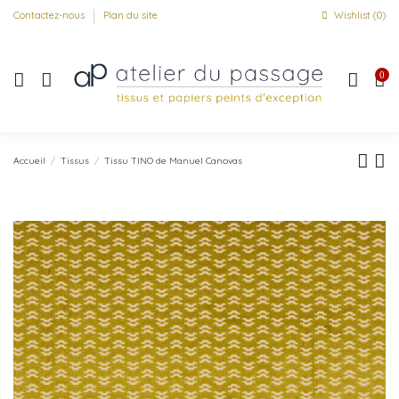
Contactez-nous
Plan du site
Wishlist (
0
)
0
Accueil
Tissus
Tissu TINO de Manuel Canovas