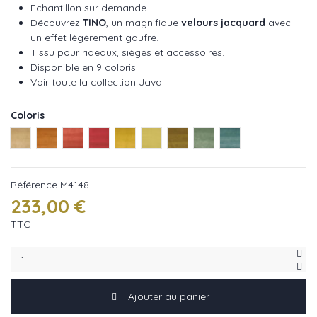
Echantillon sur demande.
Découvrez
TINO
, un magnifique
velours jacquard
avec
un effet légèrement gaufré.
Tissu pour rideaux, sièges et accessoires.
Disponible en 9 coloris.
Voir toute la collection Java
.
Coloris
Blond ref M4148-01
Terracotta ref M4148-02
Bois ref M4148-03
Rubis ref M4148-04
Anis ref M4148-05
Prairie ref M4148-06
Olive ref M4148-07
Paon ref M4148-08
Ciel ref M4148-09
Référence
M4148
233,00 €
TTC
Ajouter au panier