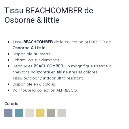
Tissu BEACHCOMBER de
Osborne & little
Tissu
BEACHCOMBER
de la collection ALFRESCO de
Osborne & Little
.
Disponible au mètre.
Echantillon sur demande.
Découvrez
BEACHCOMBER
, un magnifique tissage à
chevrons horizontal en fils neutres et colorés.
Tissu outdoor / indoor ultra résistant.
Disponible en 6 coloris.
Voir toute la collection ALFRESCO
.
Coloris
Cobalt ref : F7865-01
Lagoon ref : F7865-02
Ivoire ref : F7865-03
Sunchine ref : F7865-04
Stone ref : F7865-05
Silver ref : F7865-06