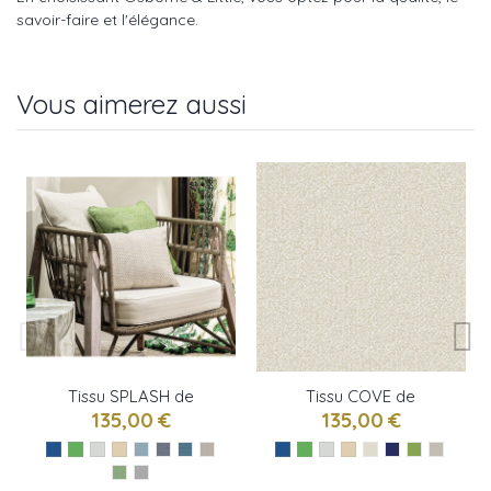
savoir-faire et l'élégance.
Vous aimerez aussi
Tissu SPLASH de
Tissu COVE de
Osborne & little
Osborne & little
135,00 €
135,00 €