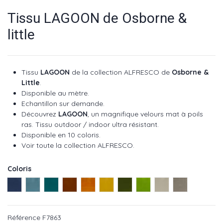
Tissu LAGOON de Osborne &
little
Tissu
LAGOON
de la collection ALFRESCO de
Osborne &
Little
.
Disponible au mètre.
Echantillon sur demande.
Découvrez
LAGOON
, un magnifique velours mat à poils
ras. Tissu outdoor / indoor ultra résistant.
Disponible en 10 coloris.
Voir toute la collection ALFRESCO
.
Coloris
Indigo ref : F7863-01
Duck ref : F7863-02
Lagoon ref : F7863-03
Terracotta ref : F7863-04
Mandarin ref : F7863-05
Sunshine ref : F7863-06
Olive ref : F7863-07
Leaf ref : F7863-08
lin ref : F7863-09
Taupe ref : F
Référence
F7863