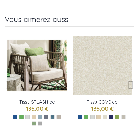
Vous aimerez aussi
Tissu SPLASH de
Tissu COVE de
Osborne & little
Osborne & little
135,00 €
135,00 €