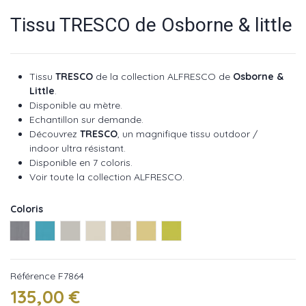
Tissu TRESCO de Osborne & little
Tissu
TRESCO
de la collection ALFRESCO de
Osborne &
Little
.
Disponible au mètre.
Echantillon sur demande.
Découvrez
TRESCO
, un magnifique tissu outdoor /
indoor ultra résistant.
Disponible en 7 coloris.
Voir toute la collection ALFRESCO
.
Coloris
Indigo ref : F7864-01
Turquoise ref : F7864-02
Ivoire ref : F7864-03
Cream ref : F7864-04
Lin ref : F7864-05
Sunshine ref : F7864-06
Lime ref : F7864-07
Référence
F7864
135,00 €