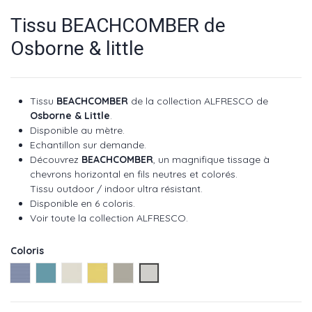
Tissu BEACHCOMBER de
Osborne & little
Tissu
BEACHCOMBER
de la collection ALFRESCO de
Osborne & Little
.
Disponible au mètre.
Echantillon sur demande.
Découvrez
BEACHCOMBER
, un magnifique tissage à
chevrons horizontal en fils neutres et colorés.
Tissu outdoor / indoor ultra résistant.
Disponible en 6 coloris.
Voir toute la collection ALFRESCO
.
Coloris
Cobalt ref : F7865-01
Lagoon ref : F7865-02
Ivoire ref : F7865-03
Sunchine ref : F7865-04
Stone ref : F7865-05
Silver ref : F7865-06