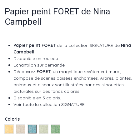
Papier peint FORET de Nina
Campbell
Papier peint FORET
de la collection SIGNATURE de
Nina
Campbell
.
Disponible en rouleau.
Echantillon sur demande.
Découvrez
FORET
, un magnifique revêtement mural,
composé de scènes boisées enchantées. Arbres, plantes,
animaux et oiseaux sont illustrées par des silhouettes
picturales sur des fonds colorés.
Disponible en 5 coloris.
Voir toute la collection SIGNATURE.
Coloris
Ochre ref NCW4490-01
Linen ref NCW4490-02
Blue ref NCW4490-03
Eucalyptus ref NCW4490-04
Emerald ref NCW4490-05