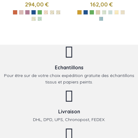
de Nina Campbell
Stripe de Nina
294,00 €
162,00 €
Campbell
Echantillons
Pour être sur de votre choix expédition gratuite des échantillons
tissus et papiers peints.
Livraison
DHL, DPD, UPS, Chronopost, FEDEX.