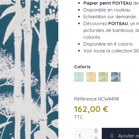
Papier peint POITEAU
de
Disponible en rouleau.
Echantillon sur demande.
Découvrez
POITEAU
, un
picturales de bambous, d
colorés.
Disponible en 4 coloris.
Voir toute la collection 
Coloris
Aqua ref NCW4498-01
Ochre ref NCW4498-0
Green ref NCW4
Indigo re
Référence
NCW4498
162,00 €
TTC
Ajouter a