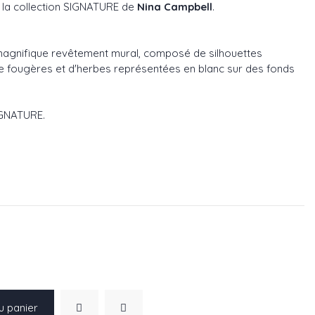
 la collection SIGNATURE de
Nina Campbell
.
 magnifique revêtement mural, composé de silhouettes
e fougères et d'herbes représentées en blanc sur des fonds
SIGNATURE.
2
498-03
f NCW4498-04
u panier