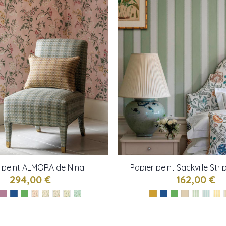
r peint ALMORA de Nina
Papier peint Sackville Str
Campbell
Campbell
294,00 €
162,00 €