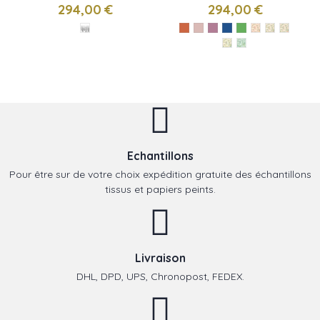
Enchantée Isidore
de Nina Campbell
294,00 €
294,00 €
Leroy
Echantillons
Pour être sur de votre choix expédition gratuite des échantillons
tissus et papiers peints.
Livraison
DHL, DPD, UPS, Chronopost, FEDEX.