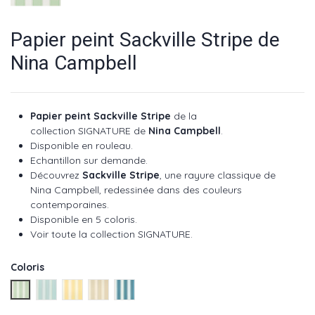
Papier peint Sackville Stripe de
Nina Campbell
Papier peint
Sackville Stripe
de la
collection SIGNATURE de
Nina Campbell
.
Disponible en rouleau.
Echantillon sur demande.
Découvrez
Sackville Stripe
, une rayure classique de
Nina Campbell, redessinée dans des couleurs
contemporaines.
Disponible en 5 coloris.
Voir toute la collection SIGNATURE.
Coloris
Green ref NCW4492-01
Aqua ref NCW4492-02
Yellow ref NCW4492-03
Taupe ref NCW4492-04
Blue ref NCW4492-05