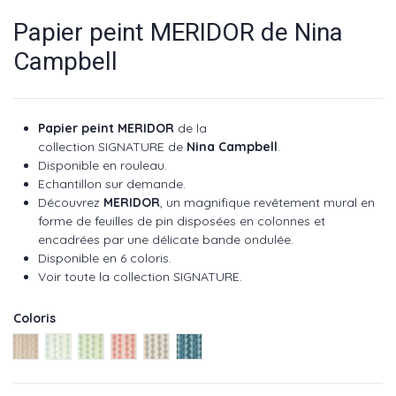
Papier peint MERIDOR de Nina
Campbell
Papier peint MERIDOR
de la
collection SIGNATURE de
Nina Campbell
.
Disponible en rouleau.
Echantillon sur demande.
Découvrez
MERIDOR
, un magnifique revêtement mural en
forme de feuilles de pin disposées en colonnes et
encadrées par une délicate bande ondulée.
Disponible en 6 coloris.
Voir toute la collection SIGNATURE.
Coloris
Linen ref NCW4494-01
Aqua ref NCW4494-02
Green ref NCW4494-03
Red ref NCW4494-04
Blue ref NCW4494-05
Indigo ref NCW4494-06