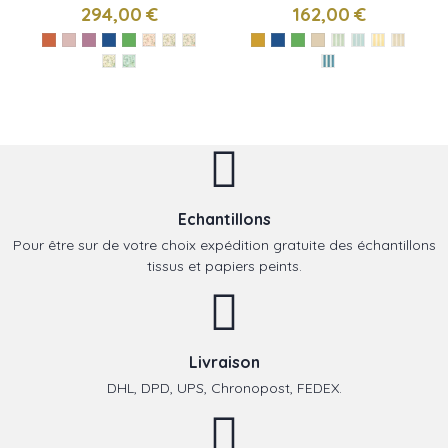
de Nina Campbell
Stripe de Nina
294,00 €
162,00 €
Campbell
Echantillons
Pour être sur de votre choix expédition gratuite des échantillons
tissus et papiers peints.
Livraison
DHL, DPD, UPS, Chronopost, FEDEX.