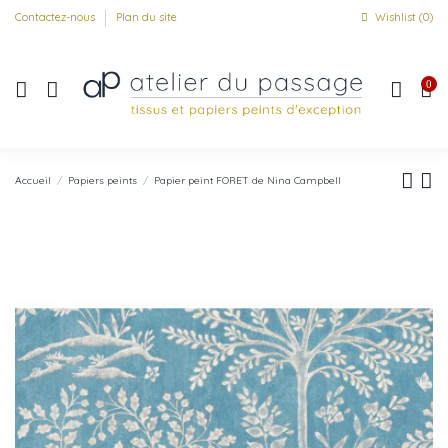
Contactez-nous
Plan du site
Wishlist (
0
)
0
Accueil
Papiers peints
Papier peint FORET de Nina Campbell