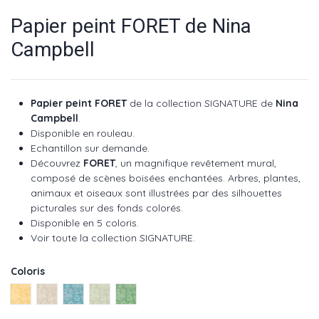
Papier peint FORET de Nina
Campbell
Papier peint FORET
de la collection SIGNATURE de
Nina
Campbell
.
Disponible en rouleau.
Echantillon sur demande.
Découvrez
FORET
, un magnifique revêtement mural,
composé de scènes boisées enchantées. Arbres, plantes,
animaux et oiseaux sont illustrées par des silhouettes
picturales sur des fonds colorés.
Disponible en 5 coloris.
Voir toute la collection SIGNATURE.
Coloris
Ochre ref NCW4490-01
Linen ref NCW4490-02
Blue ref NCW4490-03
Eucalyptus ref NCW4490-04
Emerald ref NCW4490-05