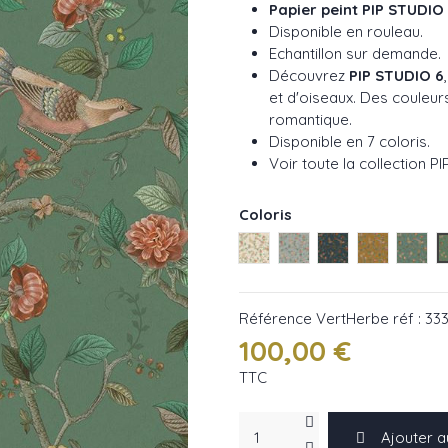
Papier peint PIP STUDIO
Disponible en rouleau.
Echantillon sur demande.
Découvrez
PIP STUDIO 6
et d'oiseaux. Des couleur
romantique.
Disponible en 7 coloris.
Voir toute la collection P
Coloris
BeigeSable réf : 333120
Vert réf : 333121
Bleu réf : 333126
JauneOcre 
VertB
Référence
VertHerbe réf : 33
100,00 €
TTC
Ajouter a