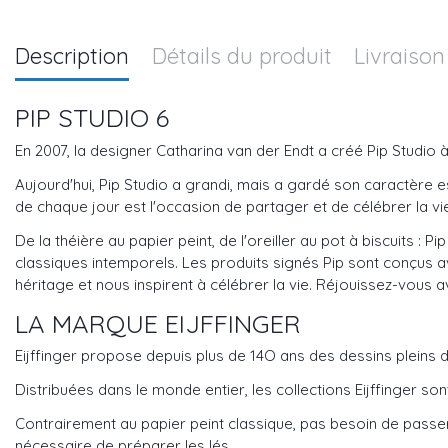
Description
Détails du produit
Livraison
PIP STUDIO 6
En 2007, la designer Catharina van der Endt a créé Pip Studio 
Aujourd'hui, Pip Studio a grandi, mais a gardé son caractère es
de chaque jour est l'occasion de partager et de célébrer la v
De la théière au papier peint, de l'oreiller au pot à biscuits : 
classiques intemporels. Les produits signés Pip sont conçus ave
héritage et nous inspirent à célébrer la vie. Réjouissez-vous a
LA MARQUE EIJFFINGER
Eijffinger propose depuis plus de 14O ans des dessins pleins d
Distribuées dans le monde entier, les collections Eijffinger son
Contrairement au papier peint classique, pas besoin de passer pa
nécessaire de préparer les lés.