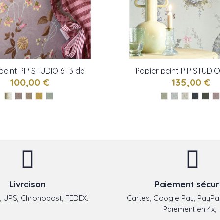
peint PIP STUDIO 6 -3 de
Papier peint PIP STUDIO
Eijffinger
Eijffinger
100,00 €
135,00 €
Livraison
Paiement sécur
 UPS, Chronopost, FEDEX.
Cartes, Google Pay, PayPal
Paiement en 4x, ..