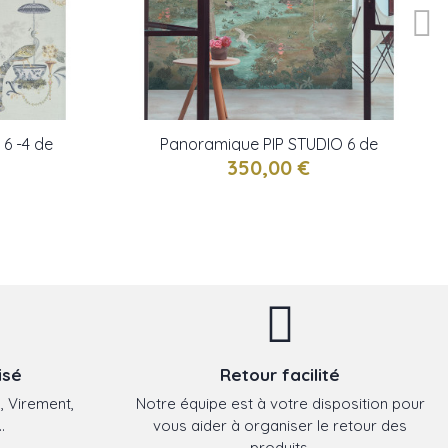
 6 -4 de
Panoramique PIP STUDIO 6 de
Eijffinger
350,00 €
isé
Retour facilité
, Virement,
Notre équipe est à votre disposition pour
.
vous aider à organiser le retour des
produits.