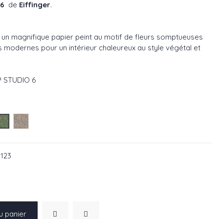
 6
de
Eiffinger
.
, un magnifique papier peint au motif de fleurs somptueuses
s modernes pour un intérieur chaleureux au style végétal et
IP STUDIO 6
réf : 333125
outeille réf : 333124
VertHerbe réf : 333123
Rose réf : 333122
3123
u panier