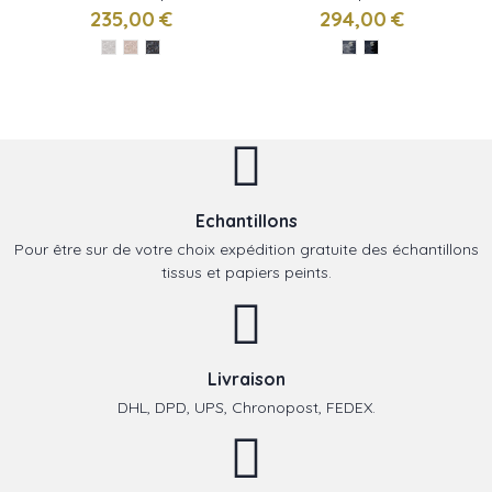
SERENGETI de Isidore
de Isidore LEROY
235,00 €
294,00 €
LEROY
Echantillons
Pour être sur de votre choix expédition gratuite des échantillons
tissus et papiers peints.
Livraison
DHL, DPD, UPS, Chronopost, FEDEX.