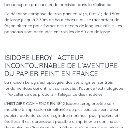
beaucoup de patience et de précision dans la réalisation.
Ce décor se compose de trois panneaux (A, B et C) de 1.50m
de large jusqu'à 3.30m de haut chacun qui se raccordent de
façon alternée pour former des décors de longueur infinie. Les
panneaux sont découpés en trois lés de 50 cm de large.
ISIDORE LEROY : ACTEUR
INCONTOURNABLE DE L’AVENTURE
DU PAPIER PEINT EN FRANCE
La maison Leroy s’est appuyée, dès ses origines, sur trois
fondamentaux qui ont fait son succès : l’avance technologique
– l’excellence des produits – l’élégance des modèles.
L'HISTOIRE COMMENCE EN 1842 Isidore Leroy brevète sa «
machine à impression simultanée de plusieurs couleurs pour
papiers de tentures et un cylindre imprimeur pour papiers et
étoffes ». Il est dorénavant possible d’imprimer en continu sur
du papier, en s’inspirant des méthodes réservées jusque-là aux