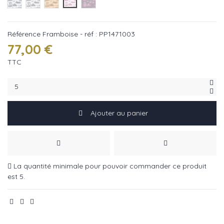
Jean - réf : PP1471005
Noir - réf : PP1471002
Rouge - réf : PP1471008
Framboise - réf : PP1471003
Gris - réf : PP1471010
Référence
Framboise - réf : PP1471003
77,00 €
TTC
Ajouter au panier
La quantité minimale pour pouvoir commander ce produit
est 5.