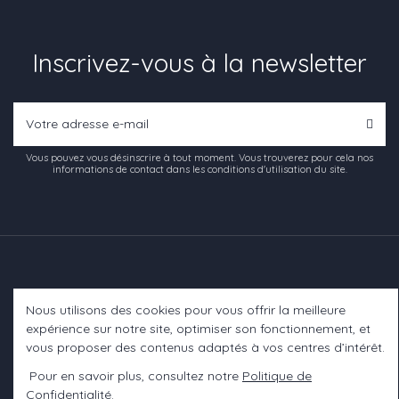
Inscrivez-vous à la newsletter
Vous pouvez vous désinscrire à tout moment. Vous trouverez pour cela nos
informations de contact dans les conditions d'utilisation du site.
Nous utilisons des cookies pour vous offrir la meilleure
Informations
expérience sur notre site, optimiser son fonctionnement, et
vous proposer des contenus adaptés à vos centres d’intérêt.
A propos
Pour en savoir plus, consultez notre
Politique de
Confidentialité
.