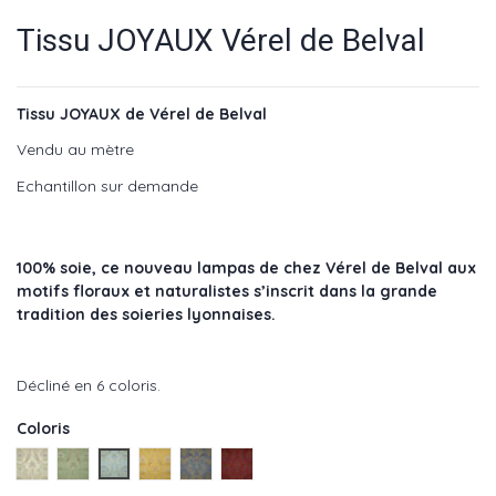
Tissu JOYAUX Vérel de Belval
Tissu JOYAUX de Vérel de Belval
Vendu au mètre
Echantillon sur demande
100% soie, ce nouveau lampas de chez Vérel de Belval aux
motifs floraux et naturalistes s’inscrit dans la grande
tradition des soieries lyonnaises.
Décliné en 6 coloris.
Coloris
Ivoire - réf : 99134/001
Anis - réf : 99134/002
Ciel - réf : 99134/003
Soleil - réf : 99134/004
Nuit - réf : 99134/005
Rouge - réf : 99134/006