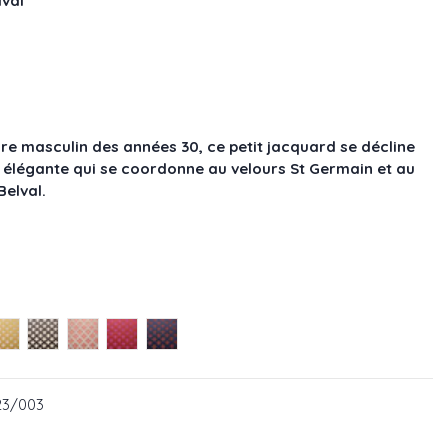
lval
ire masculin des années 30, ce petit jacquard se décline
élégante qui se coordonne au velours St Germain et au
Belval.
23/002
71223/003
 réf : 71223/004
ai - réf : 71223/005
Vermeil - réf : 71223/006
Ombre - réf : 71223/007
Poudre - réf : 71223/008
Flamenco - réf : 71223/009
Gentleman - réf : 71223/010
223/003