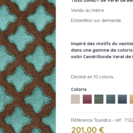
Tissu DANDY de Vérel de Be
Vendu au mètre
Echantillon sur demande
Inspiré des motifs du vestia
dans une gamme de coloris 
satin Cendrillonde Verel de 
Décliné en 10 coloris.
Coloris
Sable - réf : 71223/001
Roussillon - réf : 712
Toundra - réf : 
Turquoise -
Miner
Référence
Toundra - réf : 71
201,00 €