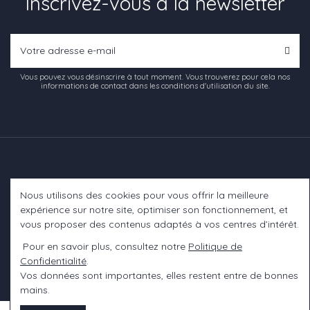
Inscrivez-vous à la newsletter
Vous pouvez vous désinscrire à tout moment. Vous trouverez pour cela nos
informations de contact dans les conditions d'utilisation du site.
Nous utilisons des cookies pour vous offrir la meilleure
Informations
expérience sur notre site, optimiser son fonctionnement, et
vous proposer des contenus adaptés à vos centres d’intérêt.
A propos
Pour en savoir plus, consultez notre
Politique de
Confidentialité
.
Contact us
Vos données sont importantes, elles restent entre de bonnes
mains.