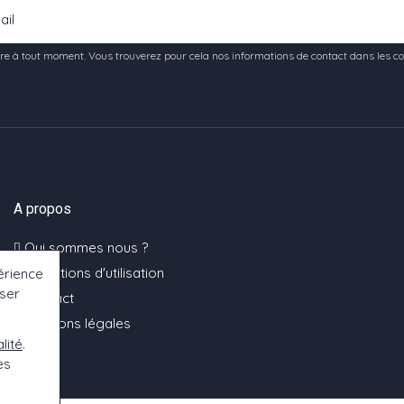
e à tout moment. Vous trouverez pour cela nos informations de contact dans les condi
A propos
Qui sommes nous ?
Conditions d'utilisation
érience
oser
Contact
Mentions légales
lité
.
es