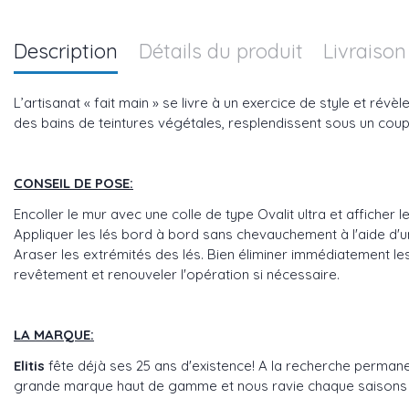
Description
Détails du produit
Livraison
L’artisanat « fait main » se livre à un exercice de style et ré
des bains de teintures végétales, resplendissent sous un coup 
CONSEIL DE POSE:
Encoller le mur avec une colle de type Ovalit ultra et afficher
Appliquer les lés bord à bord sans chevauchement à l'aide d'un 
Araser les extrémités des lés. Bien éliminer immédiatement les 
revêtement et renouveler l'opération si nécessaire.
LA MARQUE:
Elitis
fête déjà ses 25 ans d'existence! A la recherche perman
grande marque haut de gamme et nous ravie chaque saisons avec