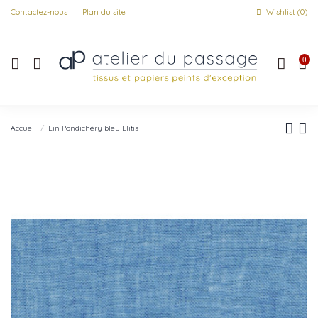
Contactez-nous
Plan du site
Wishlist (
0
)
0
Accueil
Lin Pondichéry bleu Elitis