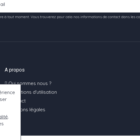
e à tout moment. Vous trouverez pour cela nos informations de contact dans les condi
A propos
Qui sommes nous ?
Conditions d'utilisation
érience
oser
Contact
Mentions légales
lité
.
es