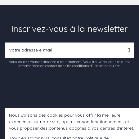
Inscrivez-vous à la newsletter
Vous pouvez vous désinscrire à tout moment. Vous trouverez pour cela nos
informations de contact dans les conditions d'utilisation du site.
Nous utilisons des cookies pour vous offrir la meilleure
Informations
expérience sur notre site, optimiser son fonctionnement, et
vous proposer des contenus adaptés à vos centres d’intérêt.
A propos
Pour en savoir plus, consultez notre
Politique de