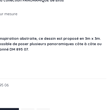
 collection PANORAMIQUE de Elitis
sur mesure
spiration abstraite, ce dessin est proposé en 3m x 3m.
 possible de poser plusieurs panoramiques côte à côte ou
onné DM 895 07.
95 06