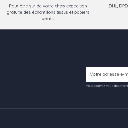
Pour être sur de votre choix expédition
DHL, DPD,
gratuite des échantillons tissus et papiers
peints.
Vous pouvez vous désinscrir