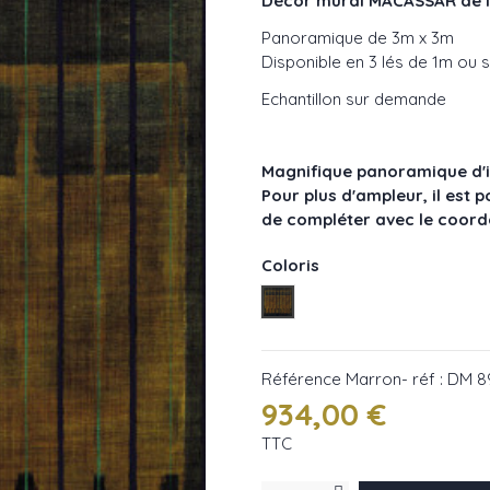
Décor mural MACASSAR de la
Panoramique de 3m x 3m
Disponible en 3 lés de 1m ou 
Echantillon sur demande
Magnifique panoramique d'in
Pour plus d'ampleur, il est
de compléter avec le coord
Coloris
Marron- réf : DM 895 06
Référence
Marron- réf : DM 8
934,00 €
TTC