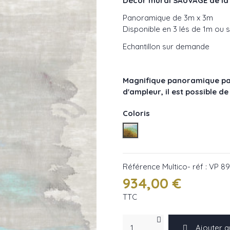
Décor mural SAUVAGE de la 
Panoramique de 3m x 3m
Disponible en 3 lés de 1m ou 
Echantillon sur demande
Magnifique panoramique pay
d'ampleur, il est possible 
Coloris
Multico- réf : VP 892 01
Référence
Multico- réf : VP 8
934,00 €
TTC
Ajouter a