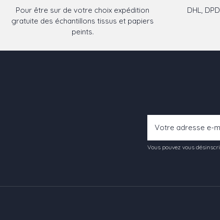
Pour être sur de votre choix expédition
DHL, DPD,
gratuite des échantillons tissus et papiers
peints.
Vous pouvez vous désinscrir