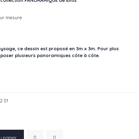
collection PANORAMIQUE de Elitis
sur mesure
sage, ce dessin est proposé en 3m x 3m. Pour plus
de poser plusieurs panoramiques côte à côte.
92 01
u panier