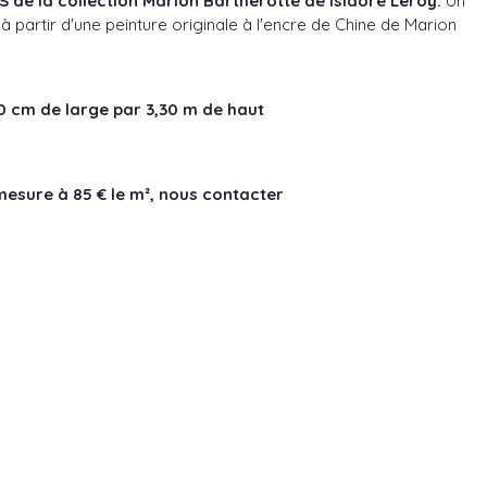
de la collection Marion Bartherotte de Isidore Leroy.
Un
 partir d'une peinture originale à l'encre de Chine de Marion
0 cm de large par 3,30 m de haut
mesure à 85 € le m²,
nous contacter
ins