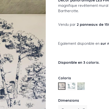
Décor panoramique LES PINS 
magnifique revêtement mural à
Bartherotte.
Vendu par
2 panneaux de 15
Egalement disponible en
sur 
Disponible en 3 coloris.
Coloris
Bleu-ref : IL-lesPins
Vert-ref : IL-lesPins
Gris-ref : IL-lesP
Dimensions