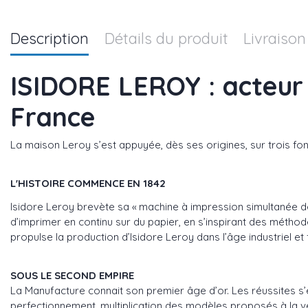
Description
Détails du produit
Livraison
ISIDORE LEROY : acteur 
France
La maison Leroy s’est appuyée, dès ses origines, sur trois fo
L'HISTOIRE COMMENCE EN 1842
Isidore Leroy brevète sa « machine à impression simultanée de 
d’imprimer en continu sur du papier, en s’inspirant des méthode
propulse la production d’Isidore Leroy dans l’âge industriel e
SOUS LE SECOND EMPIRE
La Manufacture connait son premier âge d’or. Les réussites s’
perfectionnement, multiplication des modèles proposés à la v