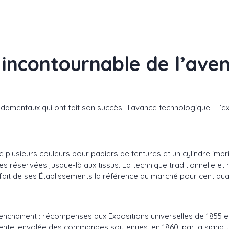
incontournable de l’aven
ndamentaux qui ont fait son succès : l’avance technologique – l’e
plusieurs couleurs pour papiers de tentures et un cylindre impri
s réservées jusque-là aux tissus. La technique traditionnelle et 
t fait de ses Établissements la référence du marché pour cent qu
enchainent : récompenses aux Expositions universelles de 1855 e
ente, envolée des commandes soutenues, en 1860, par la signatur