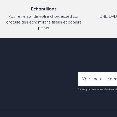
Echantillons
Pour être sur de votre choix expédition
DHL, DPD,
gratuite des échantillons tissus et papiers
peints.
Vous pouvez vous désinscrir