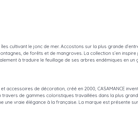
es cultivant le jonc de mer. Accostons sur la plus grande d’entre e
montagnes, de forêts et de mangroves. La collection s’en inspir
alement à traduire le feuillage de ses arbres endémiques en un gr
ux et accessoires de décoration, créé en 2000, CASAMANCE inven
t au travers de gammes coloristiques travaillées dans la plus gran
e une vraie élégance à la française. La marque est présente sur l