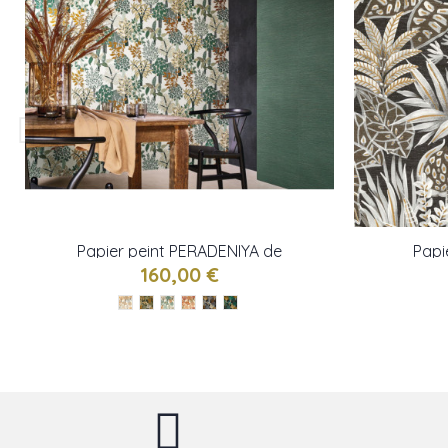
Papier peint PERADENIYA de
Papi
Casamance
160,00 €