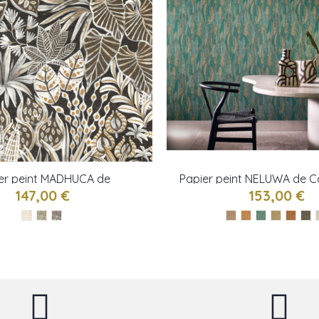
er peint MADHUCA de
Papier peint NELUWA de 
Casamance
147,00 €
153,00 €