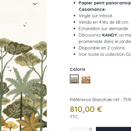
Papier peint panorami
Casamance.
Vinyle sur intissé.
Vendu en 4 lés de 68 cm.
Echantillon sur demande.
Découvrez
KANDY
, un m
promenade dans le jardin r
Disponible en 2 coloris.
Voir toute la collection G
Coloris
BlancKaki réf : 75983262
BlancMulti réf : 75983
Référence
BlancKaki réf : 75
810,00 €
TTC