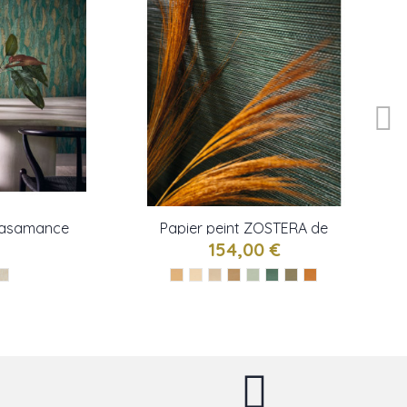
Casamance
Papier peint ZOSTERA de
Casamance
154,00 €