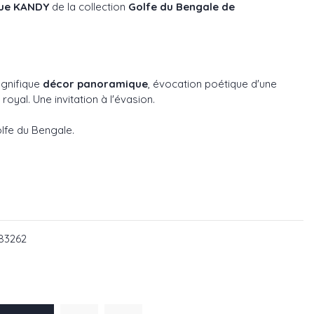
que KANDY
de la collection
Golfe du Bengale de
agnifique
décor panoramique
, évocation poétique d'une
oyal. Une invitation à l'évasion.
olfe du Bengale
.
160
983262