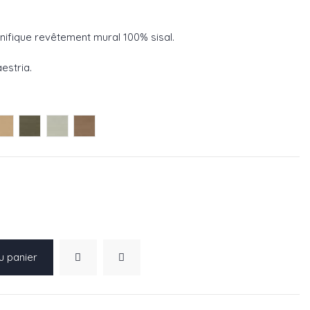
nifique revêtement mural 100% sisal.
estria.
069 05
RM 1069 11
dron ref RM 1069 15
Fauve ref RM 1069 52
Vert ref RM 1069 60
Menthe ref RM 1069 86
Cannelle ref RM 1069 55
u panier