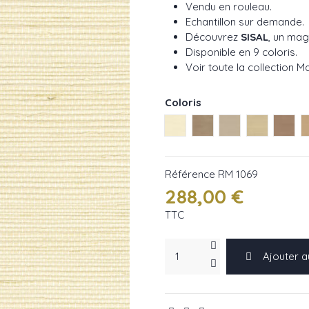
Vendu en rouleau.
Echantillon sur demande.
Découvrez
SISAL
, un mag
Disponible en 9 coloris.
Voir toute la collection Ma
Coloris
voile ref RM 1069 01
Taupe ref RM 1069 04
Naturel ref RM 1
Blond ref 
Chau
Référence
RM 1069
288,00 €
TTC
Ajouter a