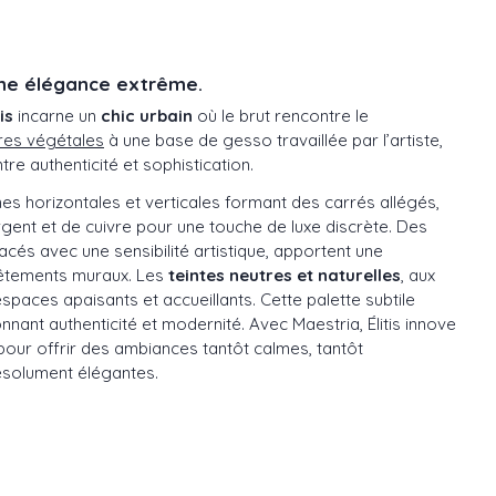
ne élégance extrême.
is
incarne un
chic urbain
où le brut rencontre le
bres végétales
à une base de gesso travaillée par l’artiste,
re authenticité et sophistication.
es horizontales et verticales formant des carrés allégés,
argent et de cuivre pour une touche de luxe discrète. Des
acés avec une sensibilité artistique, apportent une
vêtements muraux. Les
teintes neutres et naturelles
, aux
spaces apaisants et accueillants. Cette palette subtile
onnant authenticité et modernité. Avec Maestria, Élitis innove
pour offrir des ambiances tantôt calmes, tantôt
ésolument élégantes.