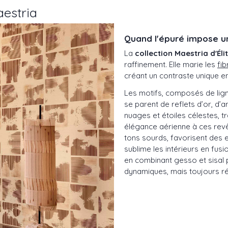
estria
Quand l'épuré impose u
La
collection Maestria d'Élit
raffinement. Elle marie les
fi
créant un contraste unique ent
Les motifs, composés de lign
se parent de reflets d’or, d’
nuages et étoiles célestes, tr
élégance aérienne à ces re
tons sourds, favorisent des e
sublime les intérieurs en fusi
en combinant gesso et sisal 
dynamiques, mais toujours r